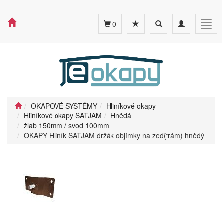
Toggle
Toggle
Togg
0
search
navigation
navig
OKAPOVÉ SYSTÉMY
Hliníkové okapy
Hliníkové okapy SATJAM
Hnědá
žlab 150mm / svod 100mm
OKAPY Hliník SATJAM držák objímky na zeď(trám) hnědý