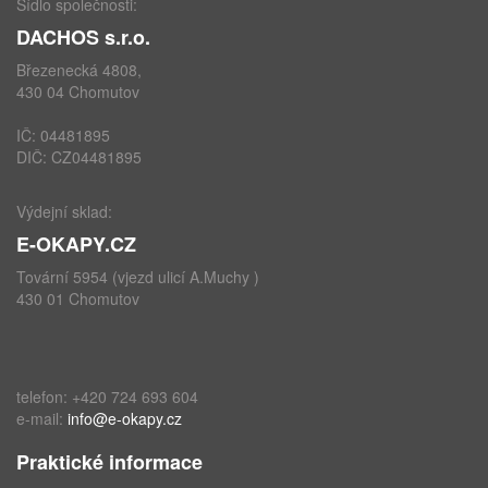
Sídlo společnosti:
DACHOS s.r.o.
Březenecká 4808,
430 04 Chomutov
IČ: 04481895
DIČ: CZ04481895
Výdejní sklad:
E-OKAPY.CZ
Tovární 5954 (vjezd ulicí A.Muchy )
430 01 Chomutov
telefon: +420 724 693 604
e-mail:
info@e-okapy.cz
Praktické informace