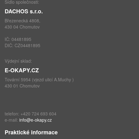
Sídlo společnosti:
DACHOS s.r.o.
Březenecká 4808,
430 04 Chomutov
IČ: 04481895
DIČ: CZ04481895
Výdejní sklad:
E-OKAPY.CZ
Tovární 5954 (vjezd ulicí A.Muchy )
430 01 Chomutov
telefon: +420 724 693 604
e-mail:
info@e-okapy.cz
Praktické informace