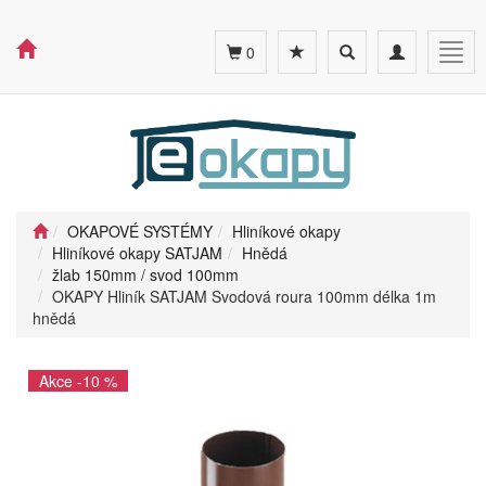
Toggle
Toggle
Togg
0
search
navigation
navig
OKAPOVÉ SYSTÉMY
Hliníkové okapy
Hliníkové okapy SATJAM
Hnědá
žlab 150mm / svod 100mm
OKAPY Hliník SATJAM Svodová roura 100mm délka 1m
hnědá
Akce -10 %