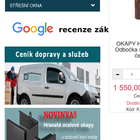
STŘEŠNÍ OKNA
OKAPY H
Odbočka 
č
1 550,0
Ce
Dodání
Kód: 