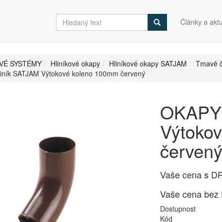
Články a aktu
VÉ SYSTÉMY
Hliníkové okapy
Hliníkové okapy SATJAM
Tmavě 
iník SATJAM Výtokové koleno 100mm červený
OKAPY 
Výtoko
červen
Vaše cena s D
Vaše cena bez
Dostupnost
Kód