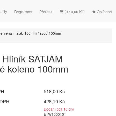
ality
Registrace
Přihlásit
(0 / 0,00 Kč)
Oblíbené
červená
žlab 150mm / svod 100mm
Hliník SATJAM
vé koleno 100mm
ý
PH
518,00 Kč
 DPH
428,10 Kč
Dodání cca 10 dní
E1W1000101