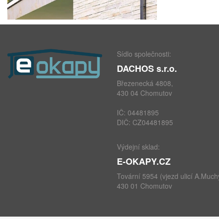
Sídlo společnosti:
DACHOS s.r.o.
Březenecká 4808,
430 04 Chomutov
IČ: 04481895
DIČ: CZ04481895
Výdejní sklad:
E-OKAPY.CZ
Tovární 5954 (vjezd ulicí A.Much
430 01 Chomutov