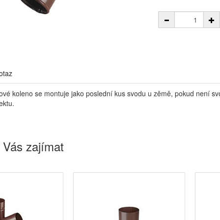
otaz
kové koleno se montuje jako poslední kus svodu u zěmě, pokud není sv
ektu.
 Vás zajímat