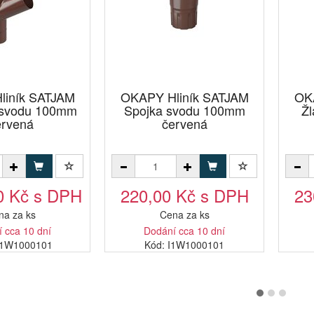
liník SATJAM
OKAPY Hliník SATJAM
OK
svodu 100mm
Spojka svodu 100mm
Ž
ervená
červená
0 Kč s DPH
220,00 Kč s DPH
23
na za ks
Cena za ks
 cca 10 dní
Dodání cca 10 dní
K1W1000101
Kód: I1W1000101