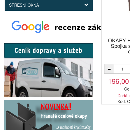
STŘEŠNÍ OKNA
OKAPY H
Spojka
196,00
Ce
Dodání
Kód: 