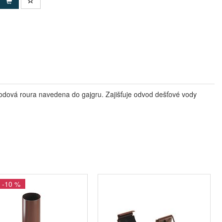
odová roura navedena do gajgru. Zajišťuje odvod dešťové vody
 -10 %