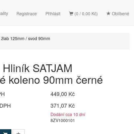
ality
Registrace
Přihlásit
(0 / 0,00 Kč)
Oblíbené
žlab 125mm / svod 90mm
Hliník SATJAM
vé koleno 90mm černé
PH
449,00 Kč
 DPH
371,07 Kč
Dodání cca 10 dní
8ZV1000101