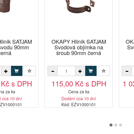
liník SATJAM
OKAPY Hliník SATJAM
OK
 svodu 90mm
Svodová objímka na
Sv
černá
šroub 90mm černá
 Kč s DPH
115,00 Kč s DPH
1 0
na za ks
Cena za ks
 cca 10 dní
Dodání cca 10 dní
CZV1000101
Kód: EZV1000101