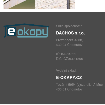
Sídlo společnosti:
DACHOS s.r.o.
Březenecká 4808,
430 04 Chomutov
IČ: 04481895
DIČ: CZ04481895
Výdejní sklad:
E-OKAPY.CZ
Tovární 5954 (vjezd ulicí A.Much
430 01 Chomutov