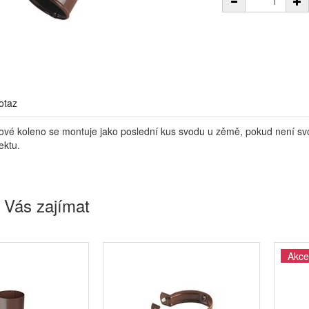
otaz
kové koleno se montuje jako poslední kus svodu u zěmě, pokud není sv
ektu.
 Vás zajímat
Akce