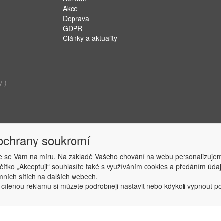
Akce
Doprava
GDPR
Články a aktuality
y )
 ochrany soukromí
 se Vám na míru. Na základě Vašeho chování na webu personalizujem
ačítko „Akceptuji“ souhlasíte také s využíváním cookies a předáním úd
Copyright © ABRA Software a.s. 2019
amních sítích na dalších webech.
 cílenou reklamu si můžete podrobněji nastavit nebo kdykoli vypnout po k