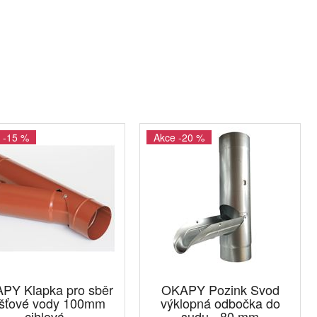
 -15 %
Akce -20 %
PY Klapka pro sběr
OKAPY Pozink Svod
šťové vody 100mm
výklopná odbočka do
cihlová
sudu - 80 mm