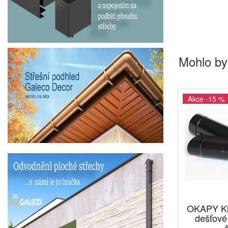
Mohlo by
Akce -15 %
OKAPY Kl
dešťov