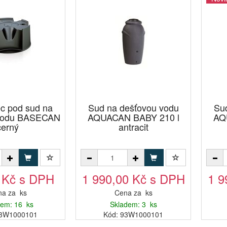
c pod sud na
Sud na dešťovou vodu
Su
 vodu BASECAN
AQUACAN BABY 210 l
AQ
černý
antracit
 Kč s DPH
1 990,00 Kč s DPH
1 9
a za ks
Cena za ks
dem: 16 ks
Skladem: 3 ks
63W1000101
Kód: 93W1000101