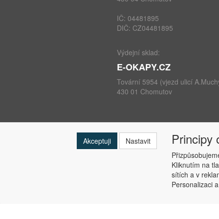
IČ: 04481895
DIČ: CZ04481895
Výdejní sklad:
E-OKAPY.CZ
Tovární 5954 (vjezd ulicí A.Much
430 01 Chomutov
Principy
telefon: +420 724 693 604
Akceptuji
Nastavit
e-mail:
info@e-okapy.cz
Přizpůsobujeme
Kliknutím na tl
sítích a v rekl
Personalizaci a