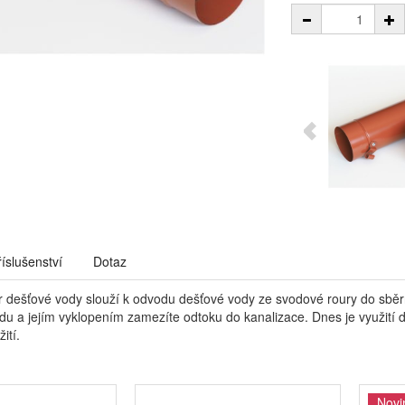
říslušenství
Dotaz
r dešťové vody slouží k odvodu dešťové vody ze svodové roury do sběr
u a jejím vyklopením zamezíte odtoku do kanalizace. Dnes je využití d
ití.
Novi