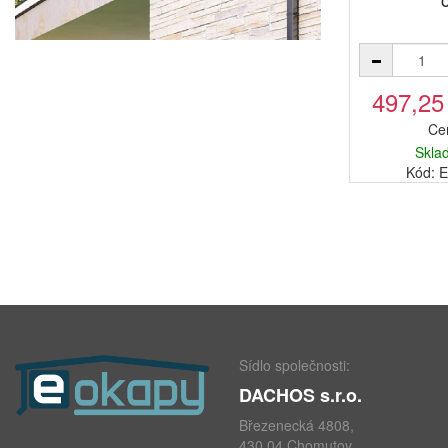
497,25
Ce
Skla
Kód: 
Sídlo společnosti:
DACHOS s.r.o.
Březenecká 4808,
430 04 Chomutov