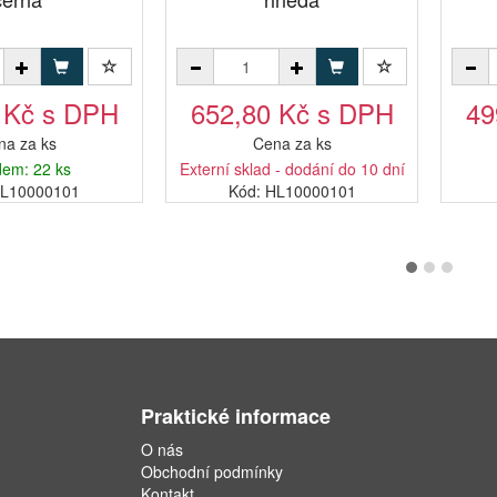
 Kč s DPH
652,80 Kč s DPH
49
na za ks
Cena za ks
dem: 22 ks
Externí sklad - dodání do 10 dní
EL10000101
Kód: HL10000101
Praktické informace
O nás
Obchodní podmínky
Kontakt