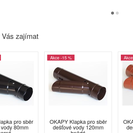
 Vás zajímat
Akce -15 %
Akce
apka pro sběr
OKAPY Klapka pro sběr
OKA
é vody 80mm
dešťové vody 120mm
de
černá
hnědá