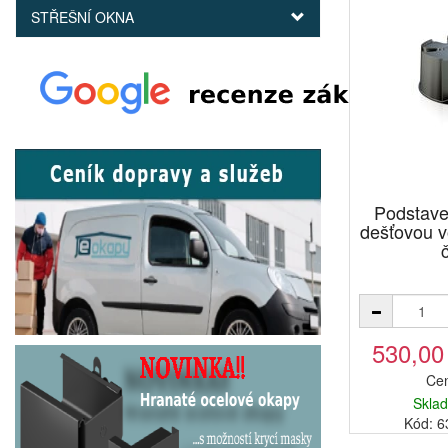
STŘEŠNÍ OKNA
Podstave
dešťovou
530,00
Cen
Skla
Kód: 