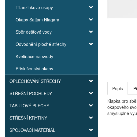
Titanzinkové okapy
Okapy Satjam Niagara
Sběr dešťové vody
Odvodnění ploché střechy
Květináče na svody
Příslušenství okapy
OPLECHOVÁNÍ STŘECHY
Popis
P
STŘEŠNÍ PODHLEDY
Klapka pro sbě
TABULOVÉ PLECHY
okapového svod
smysluplné využ
STŘEŠNÍ KRYTINY
SPOJOVACÍ MATERIÁL