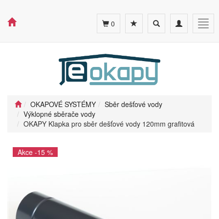
Toggle
Toggle
Togg
0
search
navigation
navig
OKAPOVÉ SYSTÉMY
Sběr dešťové vody
Výklopné sběrače vody
OKAPY Klapka pro sběr dešťové vody 120mm grafitová
Akce -15 %