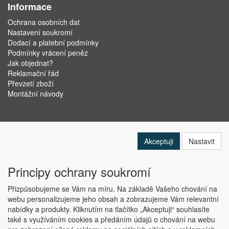
Informace
Ochrana osobních dat
Nastavení soukromí
Dodací a platební podmínky
Podmínky vrácení peněz
Jak objednat?
Reklamační řád
Převzetí zboží
Montážní návody
Akceptuji
Nastavit
Principy ochrany soukromí
Přizpůsobujeme se Vám na míru. Na základě Vašeho chování na
webu personalizujeme jeho obsah a zobrazujeme Vám relevantní
nabídky a produkty. Kliknutím na tlačítko „Akceptuji“ souhlasíte
Copyright © ABRA Software a.s. 2019
také s využíváním cookies a předáním údajů o chování na webu