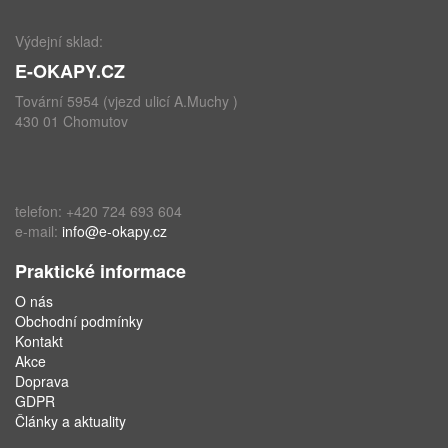
Výdejní sklad:
E-OKAPY.CZ
Tovární 5954 (vjezd ulicí A.Muchy )
430 01 Chomutov
telefon: +420 724 693 604
e-mail:
info@e-okapy.cz
Praktické informace
O nás
Obchodní podmínky
Kontakt
Akce
Doprava
GDPR
Články a aktuality