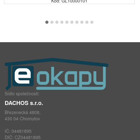
Kód: GL10000101
Sídlo společnosti:
DACHOS s.r.o.
Březenecká 4808,
430 04 Chomutov
IČ: 04481895
DIČ: CZ04481895