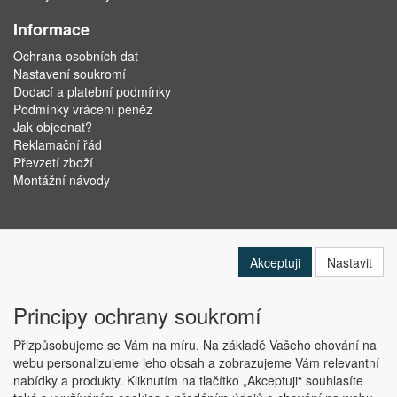
Informace
Ochrana osobních dat
Nastavení soukromí
Dodací a platební podmínky
Podmínky vrácení peněz
Jak objednat?
Reklamační řád
Převzetí zboží
Montážní návody
Akceptuji
Nastavit
Principy ochrany soukromí
Přizpůsobujeme se Vám na míru. Na základě Vašeho chování na
webu personalizujeme jeho obsah a zobrazujeme Vám relevantní
nabídky a produkty. Kliknutím na tlačítko „Akceptuji“ souhlasíte
Copyright © ABRA Software a.s. 2019