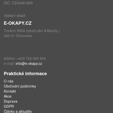
DIČ: CZ04481895
Výdejní sklad:
E-OKAPY.CZ
Tovární 5954 (vjezd ulicí A.Muchy )
430 01 Chomutov
telefon: +420 724 693 604
e-mail:
info@e-okapy.cz
Praktické informace
O nás
Obchodní podmínky
Kontakt
Akce
Doprava
GDPR
Články a aktuality