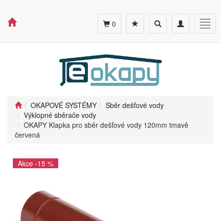
Toggle
Toggle
Togg
0
search
navigation
navig
OKAPOVÉ SYSTÉMY
Sběr dešťové vody
Výklopné sběrače vody
OKAPY Klapka pro sběr dešťové vody 120mm tmavě
červená
Akce -15 %