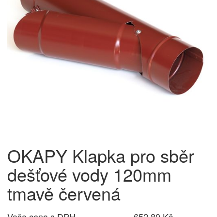
OKAPY Klapka pro sběr
dešťové vody 120mm
tmavě červená
Vaše cena s DPH
652,80 Kč