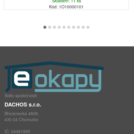
Skladem: 11 ks
Kód: 1O10000101
Sídlo společnosti:
DACHOS s.r.o.
Březenecká 4808,
430 04 Chomutov
IČ: 04481895