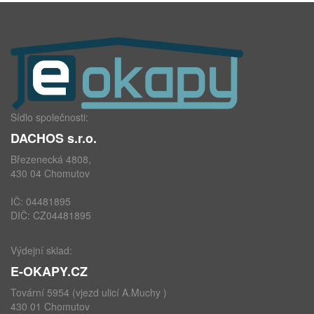
Sídlo společnosti:
DACHOS s.r.o.
Březenecká 4808,
430 04 Chomutov
IČ: 04481895
DIČ: CZ04481895
Výdejní sklad:
E-OKAPY.CZ
Tovární 5954 (vjezd ulicí A.Muchy )
430 01 Chomutov