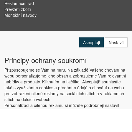
Reklamační řád
Převzetí zboží
Montážní návody
Akceptuji
Nastavit
Principy ochrany soukromí
Přizpůsobujeme se Vám na míru. Na základě Vašeho chování na
webu personalizujeme jeho obsah a zobrazujeme Vám relevantní
nabídky a produkty. Kliknutím na tlačítko „Akceptuji“ souhlasíte
Copyright © ABRA Software a.s. 2019
také s využíváním cookies a předáním údajů o chování na webu
pro zobrazení cílené reklamy na sociálních sítích a v reklamních
sítích na dalších webech.
Personalizaci a cílenou reklamu si můžete podrobněji nastavit
nebo kdykoli vypnout po kliknutí na tlačítko „Nastavit“.