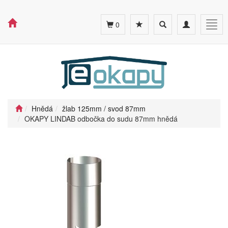
Toggle
Toggle
Togg
0
search
navigation
navig
Hnědá
žlab 125mm / svod 87mm
OKAPY LINDAB odbočka do sudu 87mm hnědá