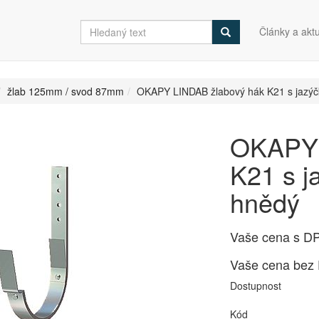
Články a aktu
žlab 125mm / svod 87mm
OKAPY LINDAB žlabový hák K21 s jaz
OKAPY 
K21 s 
hnědý
Vaše cena s D
Vaše cena bez
Dostupnost
Kód