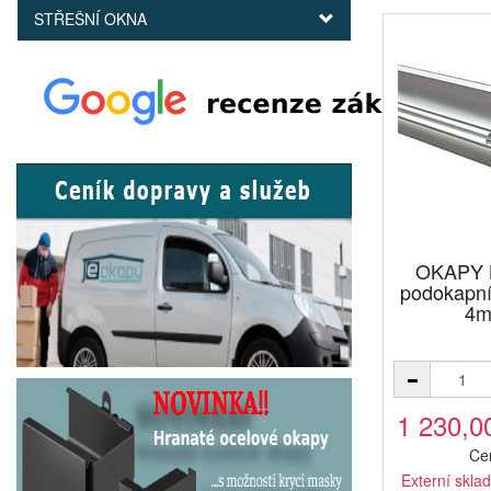
STŘEŠNÍ OKNA
OKAPY 
podokapn
4m
1 230,0
Ce
Externí sklad