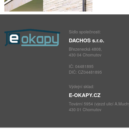
Sídlo společnosti:
DACHOS s.r.o.
Březenecká 4808,
430 04 Chomutov
IČ: 04481895
DIČ: CZ04481895
Výdejní sklad:
E-OKAPY.CZ
Tovární 5954 (vjezd ulicí A.Much
430 01 Chomutov