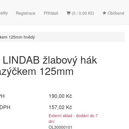
ality
Registrace
Přihlásit
(0 / 0,00 Kč)
Oblíbené
ýčkem 125mm hnědý
LINDAB žlabový hák
jazýčkem 125mm
PH
190,00 Kč
 DPH
157,02 Kč
Externí sklad - dodání do 7
dní
OL30000101