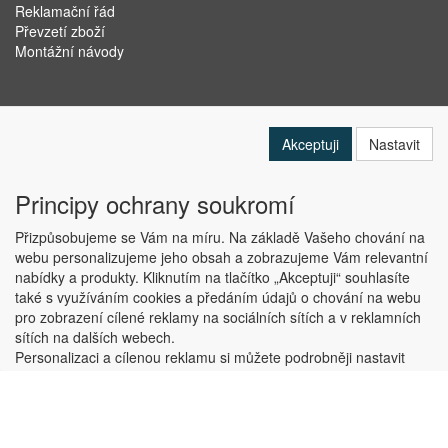
Reklamační řád
Převzetí zboží
Montážní návody
Akceptuji
Nastavit
Principy ochrany soukromí
Přizpůsobujeme se Vám na míru. Na základě Vašeho chování na
webu personalizujeme jeho obsah a zobrazujeme Vám relevantní
nabídky a produkty. Kliknutím na tlačítko „Akceptuji“ souhlasíte
Copyright © ABRA Software a.s. 2019
také s využíváním cookies a předáním údajů o chování na webu
pro zobrazení cílené reklamy na sociálních sítích a v reklamních
sítích na dalších webech.
Personalizaci a cílenou reklamu si můžete podrobněji nastavit
nebo kdykoli vypnout po kliknutí na tlačítko „Nastavit“.