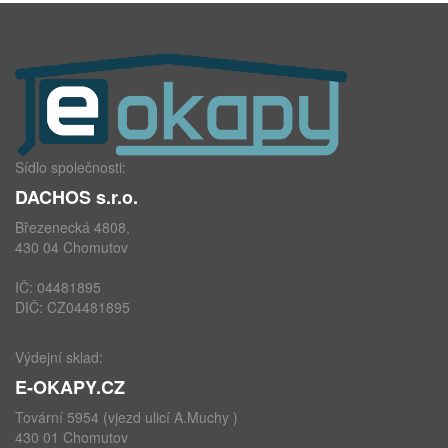
Sídlo společnosti:
DACHOS s.r.o.
Březenecká 4808,
430 04 Chomutov
IČ: 04481895
DIČ: CZ04481895
Výdejní sklad:
E-OKAPY.CZ
Tovární 5954 (vjezd ulicí A.Muchy )
430 01 Chomutov