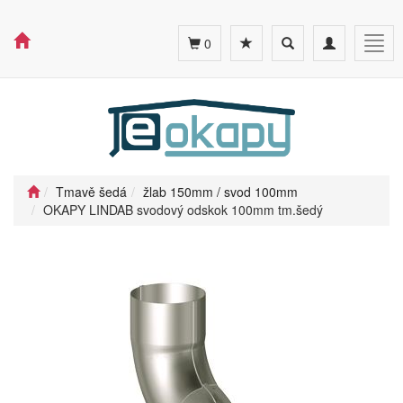
Toggle
Toggle
Togg
0
search
navigation
navig
Tmavě šedá
žlab 150mm / svod 100mm
OKAPY LINDAB svodový odskok 100mm tm.šedý