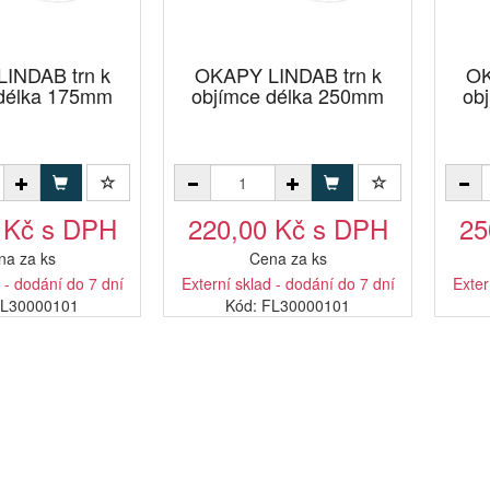
INDAB trn k
OKAPY LINDAB trn k
OK
 délka 175mm
objímce délka 250mm
ob
 Kč s DPH
220,00 Kč s DPH
25
na za ks
Cena za ks
 - dodání do 7 dní
Externí sklad - dodání do 7 dní
Exter
EL30000101
Kód: FL30000101