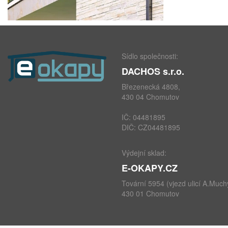
Sídlo společnosti:
DACHOS s.r.o.
Březenecká 4808,
430 04 Chomutov
IČ: 04481895
DIČ: CZ04481895
Výdejní sklad:
E-OKAPY.CZ
Tovární 5954 (vjezd ulicí A.Much
430 01 Chomutov