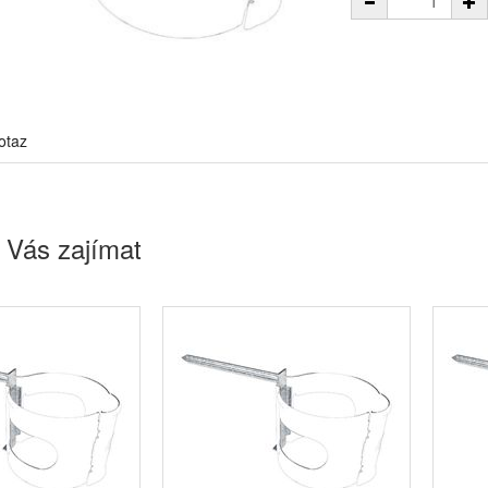
otaz
 Vás zajímat