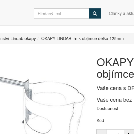
Články a aktu
enství Lindab okapy
OKAPY LINDAB trn k objímce délka 125mm
OKAPY 
objímc
Vaše cena s D
Vaše cena bez
Dostupnost
Kód