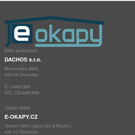
Sídlo společnosti:
DACHOS s.r.o.
Březenecká 4808,
430 04 Chomutov
IČ: 04481895
DIČ: CZ04481895
Výdejní sklad:
E-OKAPY.CZ
Tovární 5954 (vjezd ulicí A.Muchy )
430 01 Chomutov