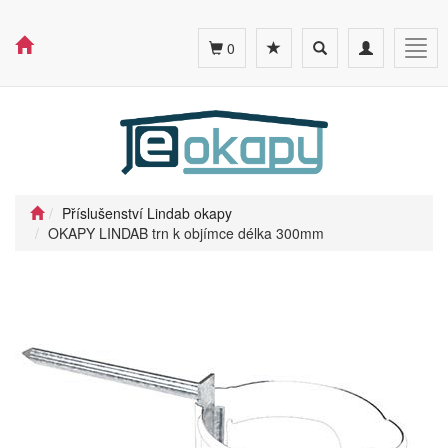
Toggle
Toggle
Togg
0
search
navigation
navig
Příslušenství Lindab okapy
OKAPY LINDAB trn k objímce délka 300mm