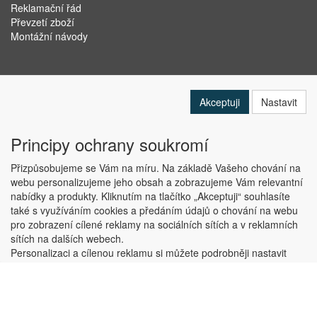
Reklamační řád
Převzetí zboží
Montážní návody
Akceptuji
Nastavit
Principy ochrany soukromí
Přizpůsobujeme se Vám na míru. Na základě Vašeho chování na
webu personalizujeme jeho obsah a zobrazujeme Vám relevantní
nabídky a produkty. Kliknutím na tlačítko „Akceptuji“ souhlasíte
Copyright © ABRA Software a.s. 2019
také s využíváním cookies a předáním údajů o chování na webu
pro zobrazení cílené reklamy na sociálních sítích a v reklamních
sítích na dalších webech.
Personalizaci a cílenou reklamu si můžete podrobněji nastavit
nebo kdykoli vypnout po kliknutí na tlačítko „Nastavit“.