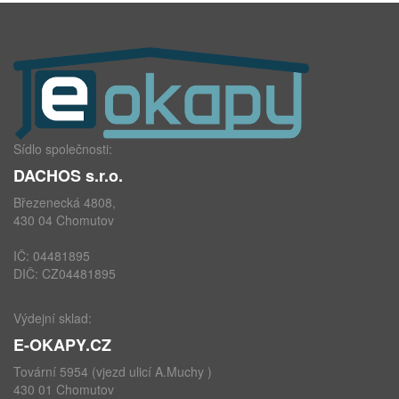
Sídlo společnosti:
DACHOS s.r.o.
Březenecká 4808,
430 04 Chomutov
IČ: 04481895
DIČ: CZ04481895
Výdejní sklad:
E-OKAPY.CZ
Tovární 5954 (vjezd ulicí A.Muchy )
430 01 Chomutov