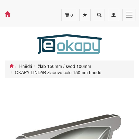
Toggle
Toggle
Togg
0
search
navigation
navig
Hnědá
žlab 150mm / svod 100mm
OKAPY LINDAB žlabové čelo 150mm hnědé