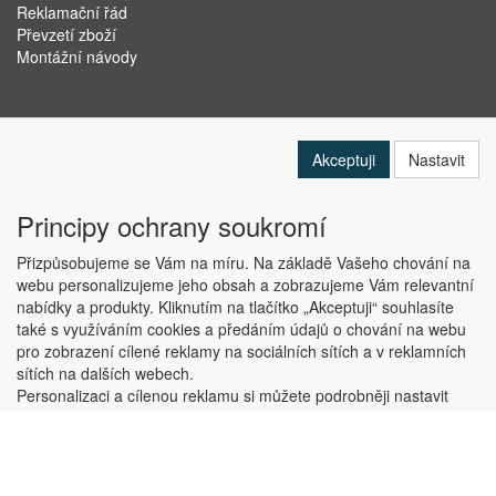
Reklamační řád
Převzetí zboží
Montážní návody
Akceptuji
Nastavit
Principy ochrany soukromí
Přizpůsobujeme se Vám na míru. Na základě Vašeho chování na
webu personalizujeme jeho obsah a zobrazujeme Vám relevantní
nabídky a produkty. Kliknutím na tlačítko „Akceptuji“ souhlasíte
Copyright © ABRA Software a.s. 2019
také s využíváním cookies a předáním údajů o chování na webu
pro zobrazení cílené reklamy na sociálních sítích a v reklamních
sítích na dalších webech.
Personalizaci a cílenou reklamu si můžete podrobněji nastavit
nebo kdykoli vypnout po kliknutí na tlačítko „Nastavit“.