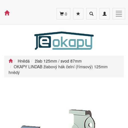
Toggle
Toggle
Togg
0
search
navigation
navig
Hnědá
žlab 125mm / svod 87mm
OKAPY LINDAB žlabový hák čelní (římsový) 125mm
hnědý