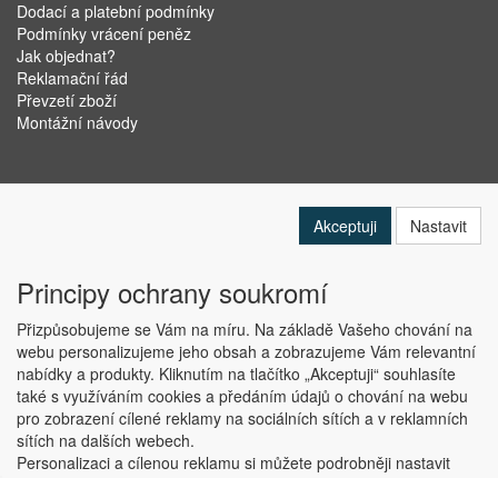
Dodací a platební podmínky
Podmínky vrácení peněz
Jak objednat?
Reklamační řád
Převzetí zboží
Montážní návody
Akceptuji
Nastavit
Principy ochrany soukromí
Přizpůsobujeme se Vám na míru. Na základě Vašeho chování na
webu personalizujeme jeho obsah a zobrazujeme Vám relevantní
nabídky a produkty. Kliknutím na tlačítko „Akceptuji“ souhlasíte
Copyright © ABRA Software a.s. 2019
také s využíváním cookies a předáním údajů o chování na webu
pro zobrazení cílené reklamy na sociálních sítích a v reklamních
sítích na dalších webech.
Personalizaci a cílenou reklamu si můžete podrobněji nastavit
nebo kdykoli vypnout po kliknutí na tlačítko „Nastavit“.