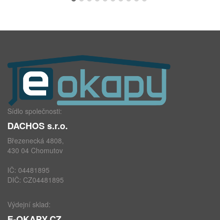
Sídlo společnosti:
DACHOS s.r.o.
Březenecká 4808,
430 04 Chomutov
IČ: 04481895
DIČ: CZ04481895
Výdejní sklad:
E-OKAPY.CZ