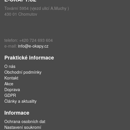
Tovární 5954 (vjezd ulicí A.Muchy )
430 01 Chomutov
telefon: +420 724 693 604
e-mail:
info@e-okapy.cz
Praktické informace
O nás
Obchodní podmínky
Kontakt
Akce
Doprava
GDPR
Články a aktuality
Informace
Ochrana osobních dat
Nastavení soukromí