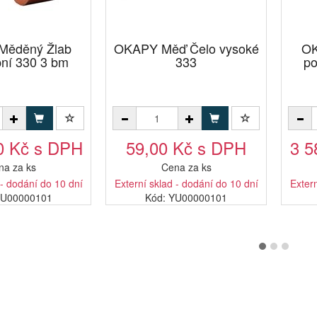
ěděný Žlab
OKAPY Měď Čelo vysoké
OK
ní 330 3 bm
333
po
0 Kč s DPH
59,00 Kč s DPH
3 5
na za ks
Cena za ks
 - dodání do 10 dní
Externí sklad - dodání do 10 dní
Extern
NU00000101
Kód: YU00000101