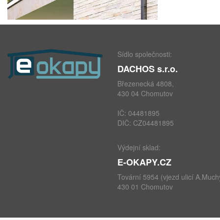
Sídlo společnosti:
DACHOS s.r.o.
Březenecká 4808,
430 04 Chomutov
IČ: 04481895
DIČ: CZ04481895
Výdejní sklad:
E-OKAPY.CZ
Tovární 5954 (vjezd ulicí A.Much
430 01 Chomutov