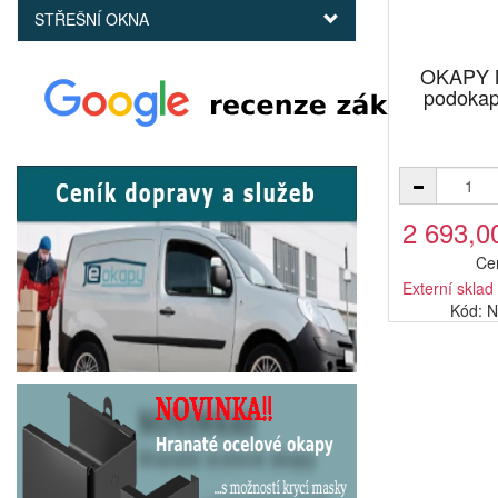
STŘEŠNÍ OKNA
OKAPY M
podokap
2 693,0
Ce
Externí sklad
Kód: 