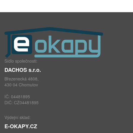
Sídlo společnosti:
DACHOS s.r.o.
Březenecká 4808,
430 04 Chomutov
IČ: 04481895
DIČ: CZ04481895
Výdejní sklad:
E-OKAPY.CZ