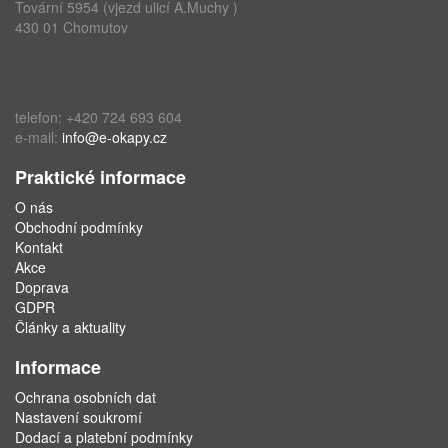
Tovární 5954 (vjezd ulicí A.Muchy )
430 01 Chomutov
telefon: +420 724 693 604
e-mail:
info@e-okapy.cz
Praktické informace
O nás
Obchodní podmínky
Kontakt
Akce
Doprava
GDPR
Články a aktuality
Informace
Ochrana osobních dat
Nastavení soukromí
Dodací a platební podmínky