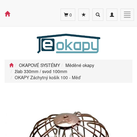
Toggle
Toggle
Togg
0
search
navigation
navig
OKAPOVÉ SYSTÉMY
Měděné okapy
žlab 330mm / svod 100mm
OKAPY Záchytný košík 100 - Měď