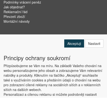
Podmínky vrácení peněz
Jak objednat?
Reklamační řád
Převzetí zboží
Montážní návody
Akceptuji
Nastavit
Principy ochrany soukromí
Přizpůsobujeme se Vám na míru. Na základě Vašeho chování na
webu personalizujeme jeho obsah a zobrazujeme Vám relevantní
nabídky a produkty. Kliknutím na tlačítko „Akceptuji“ souhlasíte
Copyright © ABRA Software a.s. 2019
také s využíváním cookies a předáním údajů o chování na webu
pro zobrazení cílené reklamy na sociálních sítích a v reklamních
sítích na dalších webech.
Personalizaci a cílenou reklamu si můžete podrobněji nastavit
nebo kdykoli vypnout po kliknutí na tlačítko „Nastavit“.