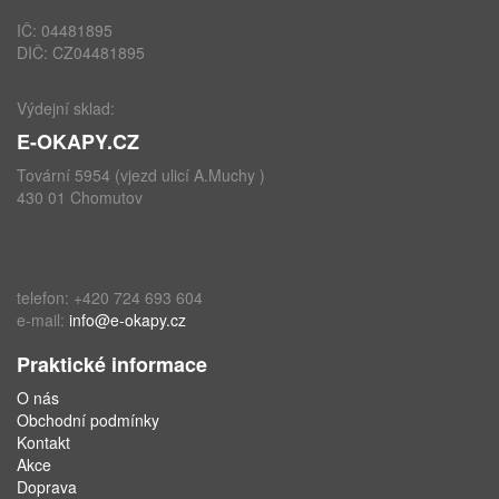
IČ: 04481895
DIČ: CZ04481895
Výdejní sklad:
E-OKAPY.CZ
Tovární 5954 (vjezd ulicí A.Muchy )
430 01 Chomutov
telefon: +420 724 693 604
e-mail:
info@e-okapy.cz
Praktické informace
O nás
Obchodní podmínky
Kontakt
Akce
Doprava