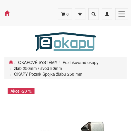
Toggle
Toggle
Togg
0
search
navigation
navig
OKAPOVÉ SYSTÉMY
Pozinkované okapy
žlab 250mm / svod 80mm
OKAPY Pozink Spojka žlabu 250 mm
Akce -20 %