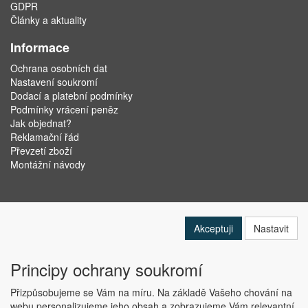
GDPR
Články a aktuality
Informace
Ochrana osobních dat
Nastavení soukromí
Dodací a platební podmínky
Podmínky vrácení peněz
Jak objednat?
Reklamační řád
Převzetí zboží
Montážní návody
Akceptuji
Nastavit
Principy ochrany soukromí
Přizpůsobujeme se Vám na míru. Na základě Vašeho chování na
webu personalizujeme jeho obsah a zobrazujeme Vám relevantní