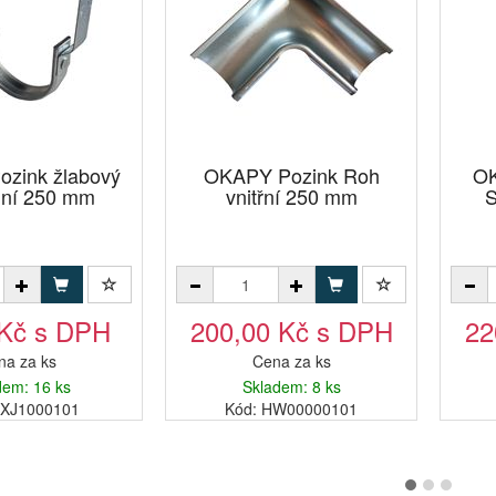
zink žlabový
OKAPY Pozink Roh
OK
lní 250 mm
vnitřní 250 mm
S
 Kč s DPH
200,00 Kč s DPH
22
na za ks
Cena za ks
dem: 16 ks
Skladem: 8 ks
1XJ1000101
Kód: HW00000101