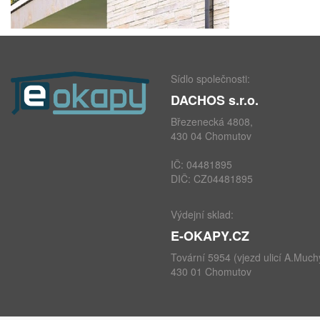
Sídlo společnosti:
DACHOS s.r.o.
Březenecká 4808,
430 04 Chomutov
IČ: 04481895
DIČ: CZ04481895
Výdejní sklad:
E-OKAPY.CZ
Tovární 5954 (vjezd ulicí A.Much
430 01 Chomutov