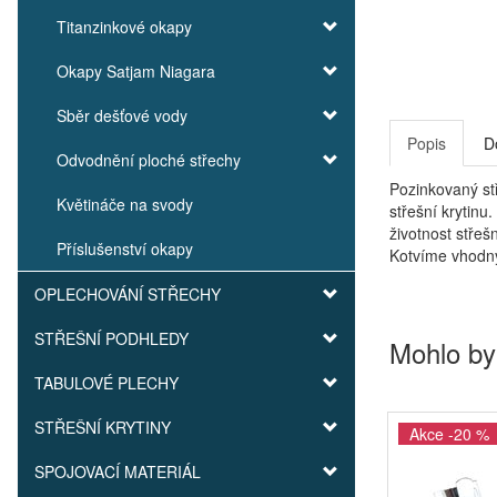
Titanzinkové okapy
Okapy Satjam Niagara
Sběr dešťové vody
Popis
D
Odvodnění ploché střechy
Pozinkovaný st
Květináče na svody
střešní krytinu
životnost stře
Příslušenství okapy
Kotvíme vhodný
OPLECHOVÁNÍ STŘECHY
STŘEŠNÍ PODHLEDY
Mohlo by
TABULOVÉ PLECHY
STŘEŠNÍ KRYTINY
Akce -20 %
SPOJOVACÍ MATERIÁL