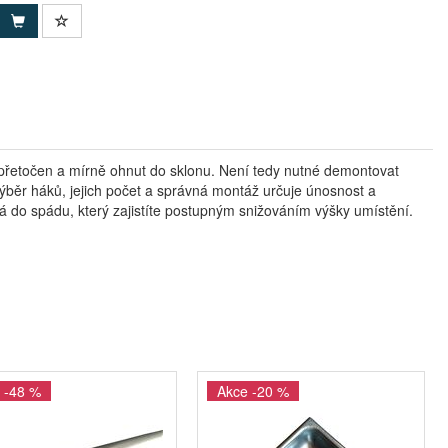
 přetočen a mírně ohnut do sklonu. Není tedy nutné demontovat
výběr háků, jejich počet a správná montáž určuje únosnost a
á do spádu, který zajistíte postupným snižováním výšky umístění.
 -48 %
Akce -20 %