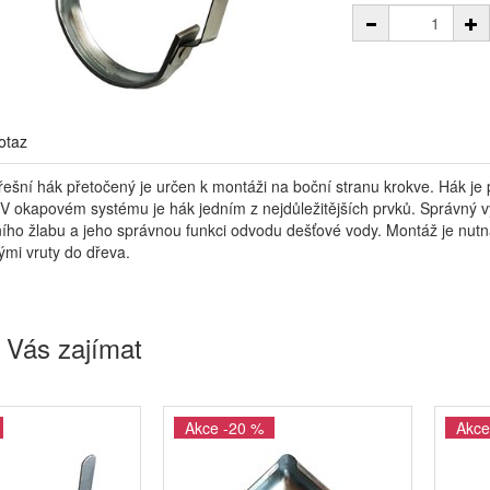
otaz
řešní hák přetočený je určen k montáži na boční stranu krokve. Hák je
. V okapovém systému je hák jedním z nejdůležitějších prvků. Správný 
šního žlabu a jeho správnou funkci odvodu dešťové vody. Montáž je nutn
mi vruty do dřeva.
 Vás zajímat
Akce -20 %
Akce