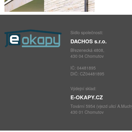
Sídlo společnosti:
DACHOS s.r.o.
Březenecká 4808,
430 04 Chomutov
IČ: 04481895
DIČ: CZ04481895
Výdejní sklad:
E-OKAPY.CZ
Tovární 5954 (vjezd ulicí A.Much
430 01 Chomutov