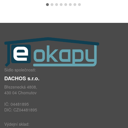
Sídlo společnosti:
DACHOS s.r.o.
Březenecká 4808,
430 04 Chomutov
IČ: 04481895
DIČ: CZ04481895
Výdejní sklad: