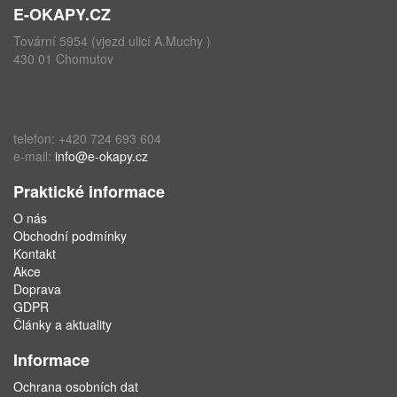
E-OKAPY.CZ
Tovární 5954 (vjezd ulicí A.Muchy )
430 01 Chomutov
telefon: +420 724 693 604
e-mail:
info@e-okapy.cz
Praktické informace
O nás
Obchodní podmínky
Kontakt
Akce
Doprava
GDPR
Články a aktuality
Informace
Ochrana osobních dat