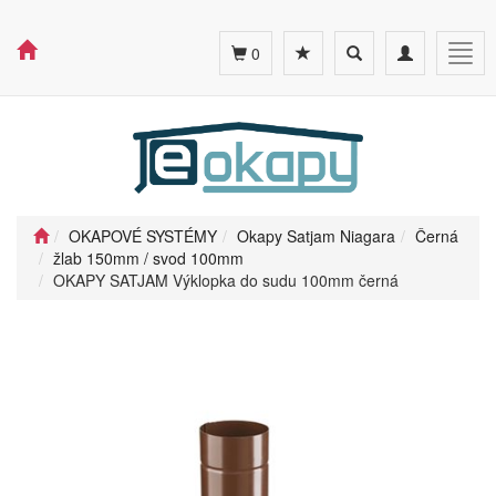
Toggle
Toggle
Togg
0
search
navigation
navig
OKAPOVÉ SYSTÉMY
Okapy Satjam Niagara
Černá
žlab 150mm / svod 100mm
OKAPY SATJAM Výklopka do sudu 100mm černá