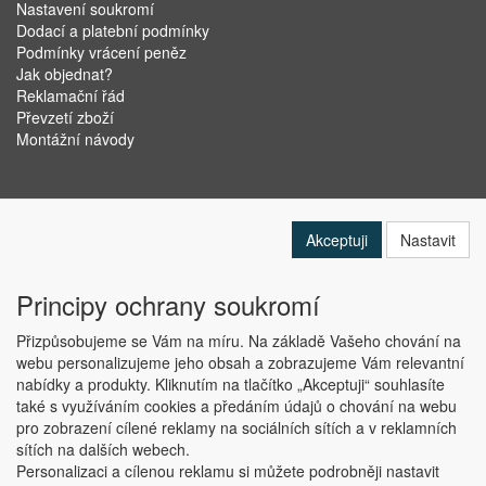
Nastavení soukromí
Dodací a platební podmínky
Podmínky vrácení peněz
Jak objednat?
Reklamační řád
Převzetí zboží
Montážní návody
Akceptuji
Nastavit
Principy ochrany soukromí
Přizpůsobujeme se Vám na míru. Na základě Vašeho chování na
webu personalizujeme jeho obsah a zobrazujeme Vám relevantní
nabídky a produkty. Kliknutím na tlačítko „Akceptuji“ souhlasíte
Copyright © ABRA Software a.s. 2019
také s využíváním cookies a předáním údajů o chování na webu
pro zobrazení cílené reklamy na sociálních sítích a v reklamních
sítích na dalších webech.
Personalizaci a cílenou reklamu si můžete podrobněji nastavit