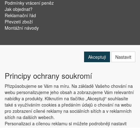
Podmínky vrácení peněz
Jak objednat?
Reklamační řád
Převzetí zboží
Montážní návody
Akceptuji
Nastavit
Principy ochrany soukromí
Přizpůsobujeme se Vám na míru. Na základě Vašeho chování na
webu personalizujeme jeho obsah a zobrazujeme Vám relevantní
nabídky a produkty. Kliknutím na tlačítko „Akceptuji“ souhlasíte
Copyright © ABRA Software a.s. 2019
také s využíváním cookies a předáním údajů o chování na webu
pro zobrazení cílené reklamy na sociálních sítích a v reklamních
sítích na dalších webech.
Personalizaci a cílenou reklamu si můžete podrobněji nastavit
nebo kdykoli vypnout po kliknutí na tlačítko „Nastavit“.