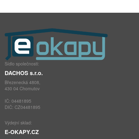
Sídlo společnosti:
DACHOS s.r.o.
Březenecká 4808,
430 04 Chomutov
IČ: 04481895
DIČ: CZ04481895
Výdejní sklad:
E-OKAPY.CZ