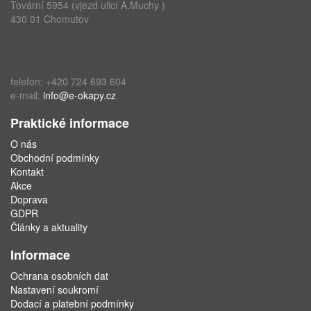
Tovární 5954 (vjezd ulicí A.Muchy )
430 01 Chomutov
telefon: +420 724 693 604
e-mail:
info@e-okapy.cz
Praktické informace
O nás
Obchodní podmínky
Kontakt
Akce
Doprava
GDPR
Články a aktuality
Informace
Ochrana osobních dat
Nastavení soukromí
Dodací a platební podmínky