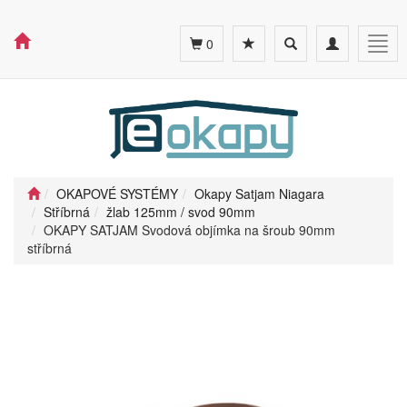
Toggle
Toggle
Togg
0
search
navigation
navig
OKAPOVÉ SYSTÉMY
Okapy Satjam Niagara
Stříbrná
žlab 125mm / svod 90mm
OKAPY SATJAM Svodová objímka na šroub 90mm
stříbrná