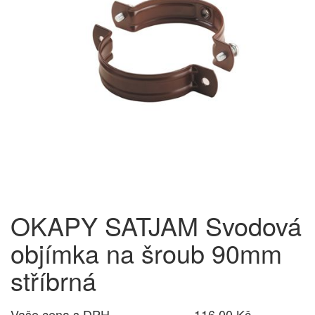
OKAPY SATJAM Svodová
objímka na šroub 90mm
stříbrná
Vaše cena s DPH
116,00 Kč