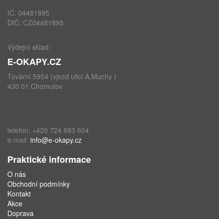
IČ: 04481895
DIČ: CZ04481895
Výdejní sklad:
E-OKAPY.CZ
Tovární 5954 (vjezd ulicí A.Muchy )
430 01 Chomutov
telefon: +420 724 693 604
e-mail:
info@e-okapy.cz
Praktické informace
O nás
Obchodní podmínky
Kontakt
Akce
Doprava