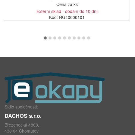
Cena za ks
Externí sklad - dodání do 10 dní
Kód: RG40000101
Sídlo společnosti:
DACHOS s.r.o.
Březenecká 4808,
430 04 Chomutov