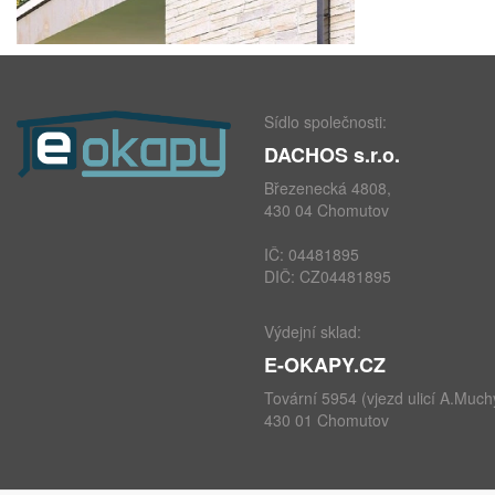
Sídlo společnosti:
DACHOS s.r.o.
Březenecká 4808,
430 04 Chomutov
IČ: 04481895
DIČ: CZ04481895
Výdejní sklad:
E-OKAPY.CZ
Tovární 5954 (vjezd ulicí A.Much
430 01 Chomutov