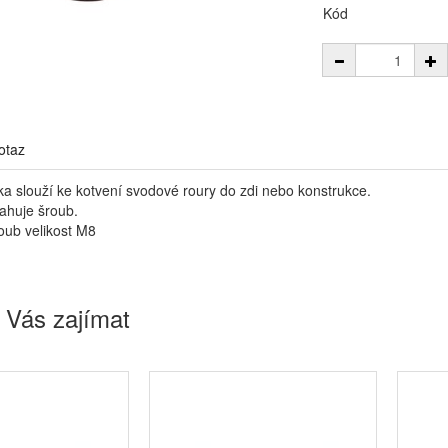
Kód
otaz
a slouží ke kotvení svodové roury do zdi nebo konstrukce.
ahuje šroub.
oub velikost M8
 Vás zajímat