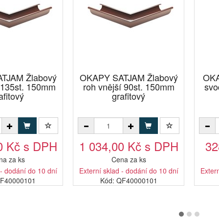
TJAM Žlabový
OKAPY SATJAM Žlabový
OKA
í 135st. 150mm
roh vnější 90st. 150mm
svo
afitový
grafitový
0 Kč s DPH
1 034,00 Kč s DPH
32
na za ks
Cena za ks
 - dodání do 10 dní
Externí sklad - dodání do 10 dní
Extern
PF40000101
Kód: QF40000101