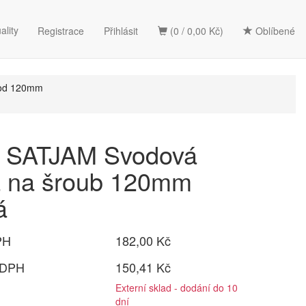
ality
Registrace
Přihlásit
(0 / 0,00 Kč)
Oblíbené
vod 120mm
SATJAM Svodová
a na šroub 120mm
á
PH
182,00 Kč
 DPH
150,41 Kč
Externí sklad - dodání do 10
dní