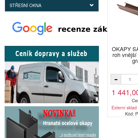
STŘEŠNÍ OKNA
OKAPY SA
roh vnějš
gr
1 441,0
Ce
Externí sklad
Kód: 