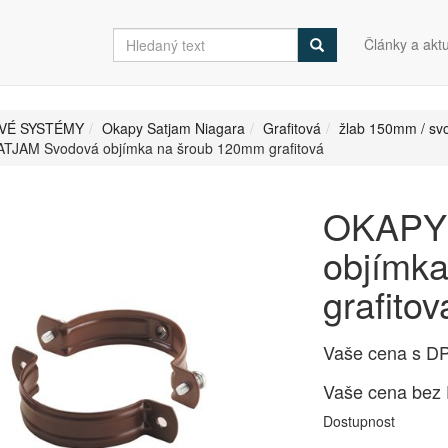
Články a aktu
VÉ SYSTÉMY
Okapy Satjam Niagara
Grafitová
žlab 150mm / s
TJAM Svodová objímka na šroub 120mm grafitová
OKAPY 
objímk
grafitov
Vaše cena s D
Vaše cena bez
Dostupnost