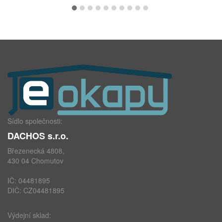
Sídlo společnosti:
DACHOS s.r.o.
Březenecká 4808,
430 04 Chomutov
IČ: 04481895
DIČ: CZ04481895
Výdejní sklad: