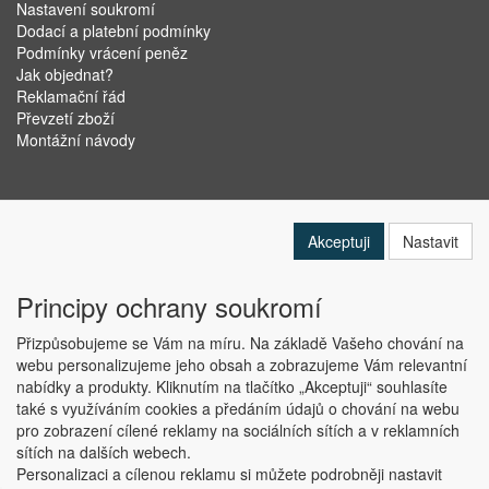
Nastavení soukromí
Dodací a platební podmínky
Podmínky vrácení peněz
Jak objednat?
Reklamační řád
Převzetí zboží
Montážní návody
Akceptuji
Nastavit
Principy ochrany soukromí
Přizpůsobujeme se Vám na míru. Na základě Vašeho chování na
webu personalizujeme jeho obsah a zobrazujeme Vám relevantní
nabídky a produkty. Kliknutím na tlačítko „Akceptuji“ souhlasíte
Copyright © ABRA Software a.s. 2019
také s využíváním cookies a předáním údajů o chování na webu
pro zobrazení cílené reklamy na sociálních sítích a v reklamních
sítích na dalších webech.
Personalizaci a cílenou reklamu si můžete podrobněji nastavit