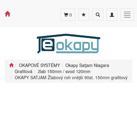
Toggle
Toggle
Togg
0
search
navigation
navig
OKAPOVÉ SYSTÉMY
Okapy Satjam Niagara
Grafitová
žlab 150mm / svod 120mm
OKAPY SATJAM Žlabový roh vnější 90st. 150mm grafitový