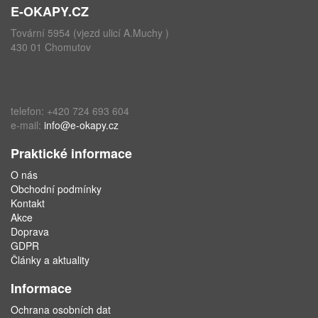
E-OKAPY.CZ
Tovární 5954 (vjezd ulicí A.Muchy )
430 01 Chomutov
telefon: +420 724 693 604
e-mail:
info@e-okapy.cz
Praktické informace
O nás
Obchodní podmínky
Kontakt
Akce
Doprava
GDPR
Články a aktuality
Informace
Ochrana osobních dat