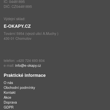
IČ: 04481895
DIČ: CZ04481895
Výdejní sklad:
E-OKAPY.CZ
Tovární 5954 (vjezd ulicí A.Muchy )
430 01 Chomutov
telefon: +420 724 693 604
e-mail:
info@e-okapy.cz
Praktické informace
O nás
Obchodní podmínky
Kontakt
Akce
Doprava
GDPR