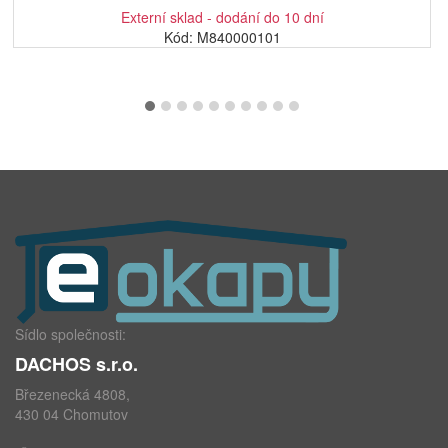
Externí sklad - dodání do 10 dní
Kód: M840000101
Sídlo společnosti:
DACHOS s.r.o.
Březenecká 4808,
430 04 Chomutov