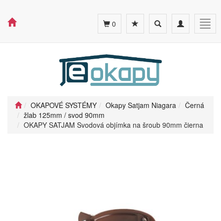
Toggle
Toggle
Togg
0
search
navigation
navig
OKAPOVÉ SYSTÉMY
Okapy Satjam Niagara
Černá
žlab 125mm / svod 90mm
OKAPY SATJAM Svodová objímka na šroub 90mm čierna