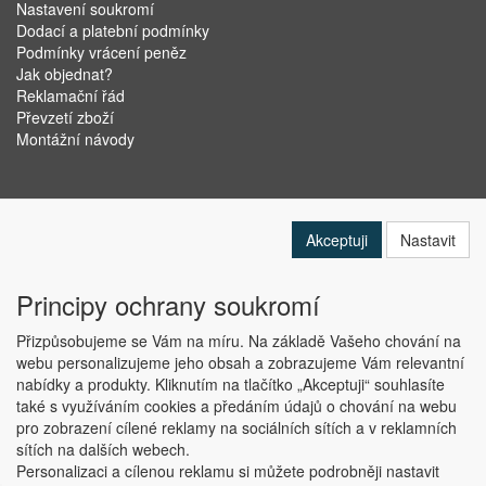
Nastavení soukromí
Dodací a platební podmínky
Podmínky vrácení peněz
Jak objednat?
Reklamační řád
Převzetí zboží
Montážní návody
Akceptuji
Nastavit
Principy ochrany soukromí
Přizpůsobujeme se Vám na míru. Na základě Vašeho chování na
webu personalizujeme jeho obsah a zobrazujeme Vám relevantní
nabídky a produkty. Kliknutím na tlačítko „Akceptuji“ souhlasíte
Copyright © ABRA Software a.s. 2019
také s využíváním cookies a předáním údajů o chování na webu
pro zobrazení cílené reklamy na sociálních sítích a v reklamních
sítích na dalších webech.
Personalizaci a cílenou reklamu si můžete podrobněji nastavit