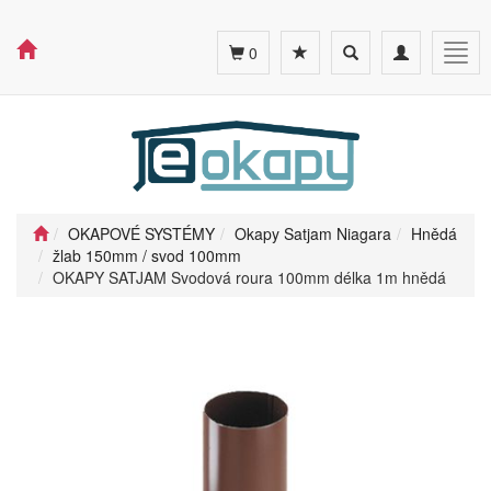
Toggle
Toggle
Togg
0
search
navigation
navig
OKAPOVÉ SYSTÉMY
Okapy Satjam Niagara
Hnědá
žlab 150mm / svod 100mm
OKAPY SATJAM Svodová roura 100mm délka 1m hnědá