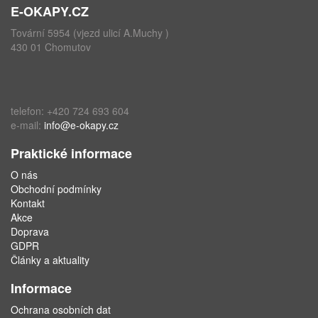
E-OKAPY.CZ
Tovární 5954 (vjezd ulicí A.Muchy )
430 01 Chomutov
telefon: +420 724 693 604
e-mail:
info@e-okapy.cz
Praktické informace
O nás
Obchodní podmínky
Kontakt
Akce
Doprava
GDPR
Články a aktuality
Informace
Ochrana osobních dat