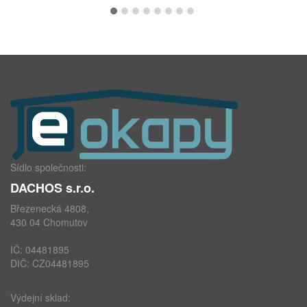
Sídlo společnosti:
DACHOS s.r.o.
Březenecká 4808,
430 04 Chomutov
IČ: 04481895
DIČ: CZ04481895
Výdejní sklad: