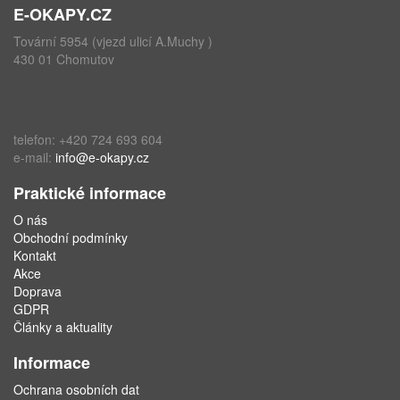
E-OKAPY.CZ
Tovární 5954 (vjezd ulicí A.Muchy )
430 01 Chomutov
telefon: +420 724 693 604
e-mail:
info@e-okapy.cz
Praktické informace
O nás
Obchodní podmínky
Kontakt
Akce
Doprava
GDPR
Články a aktuality
Informace
Ochrana osobních dat