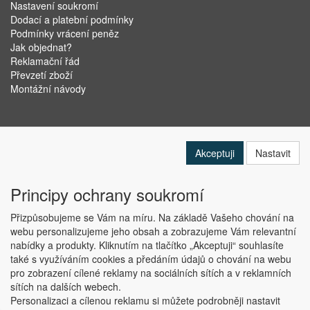
Nastavení soukromí
Dodací a platební podmínky
Podmínky vrácení peněz
Jak objednat?
Reklamační řád
Převzetí zboží
Montážní návody
Akceptuji
Nastavit
Principy ochrany soukromí
Přizpůsobujeme se Vám na míru. Na základě Vašeho chování na
webu personalizujeme jeho obsah a zobrazujeme Vám relevantní
nabídky a produkty. Kliknutím na tlačítko „Akceptuji“ souhlasíte
Copyright © ABRA Software a.s. 2019
také s využíváním cookies a předáním údajů o chování na webu
pro zobrazení cílené reklamy na sociálních sítích a v reklamních
sítích na dalších webech.
Personalizaci a cílenou reklamu si můžete podrobněji nastavit