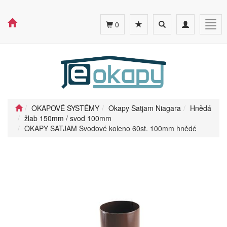
Toggle
Toggle
Togg
0
search
navigation
navig
OKAPOVÉ SYSTÉMY
Okapy Satjam Niagara
Hnědá
žlab 150mm / svod 100mm
OKAPY SATJAM Svodové koleno 60st. 100mm hnědé