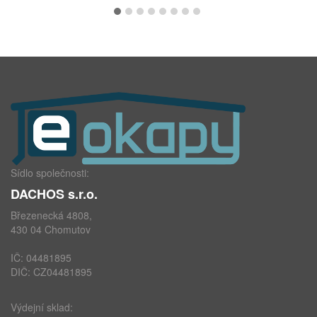
Sídlo společnosti:
DACHOS s.r.o.
Březenecká 4808,
430 04 Chomutov
IČ: 04481895
DIČ: CZ04481895
Výdejní sklad: