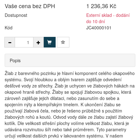
Vaše cena bez DPH
1 236,36 Kč
Dostupnost
Externí sklad - dodání
do 10 dní
Kód
JC40000101
Popis
Žlab z barevného pozinku je hlavní komponent celého okapového
systému. Svojí hloubkou a oblým tvarem zajišťuje odvedení
dešťové vody ze střechy. Žlab je uchycen ve žlabových hákách na
okapové hraně střechy. Žlaby se spojují žlabovou spojkou, která
zároveň zajišťuje jejich dilataci, nebo zasunutím do sebe a
spojením nýty a klempířským tmelem. K ukončení žlabu se
používají žlabová čela, nebo je řešeno průběžně s použitím
žlabových rohů a koutů. Odvod vody dále ze žlabu zajistí žlabový
kotlík. Dle velikosti střešní plochy volíme velikost žlabu, která je
udávána rozvinutou šíři nebo také průměrem. Tyto parametry
určují velikost dalších prvků v lakovaném systému. V našem