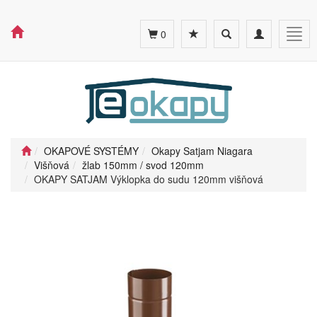
Toggle
Toggle
Togg
0
search
navigation
navig
OKAPOVÉ SYSTÉMY
Okapy Satjam Niagara
Višňová
žlab 150mm / svod 120mm
OKAPY SATJAM Výklopka do sudu 120mm višňová