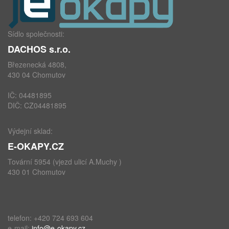
Sídlo společnosti:
DACHOS s.r.o.
Březenecká 4808,
430 04 Chomutov
IČ: 04481895
DIČ: CZ04481895
Výdejní sklad:
E-OKAPY.CZ
Tovární 5954 (vjezd ulicí A.Muchy )
430 01 Chomutov
telefon: +420 724 693 604
e-mail:
info@e-okapy.cz