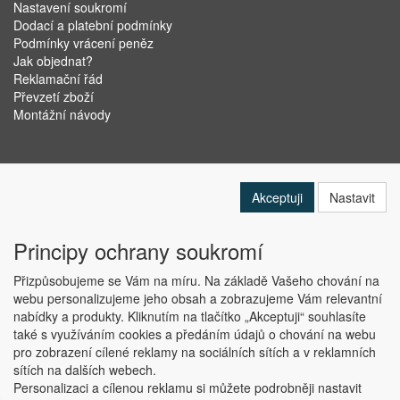
Nastavení soukromí
Dodací a platební podmínky
Podmínky vrácení peněz
Jak objednat?
Reklamační řád
Převzetí zboží
Montážní návody
Akceptuji
Nastavit
Principy ochrany soukromí
Přizpůsobujeme se Vám na míru. Na základě Vašeho chování na
webu personalizujeme jeho obsah a zobrazujeme Vám relevantní
nabídky a produkty. Kliknutím na tlačítko „Akceptuji“ souhlasíte
Copyright © ABRA Software a.s. 2019
také s využíváním cookies a předáním údajů o chování na webu
pro zobrazení cílené reklamy na sociálních sítích a v reklamních
sítích na dalších webech.
Personalizaci a cílenou reklamu si můžete podrobněji nastavit