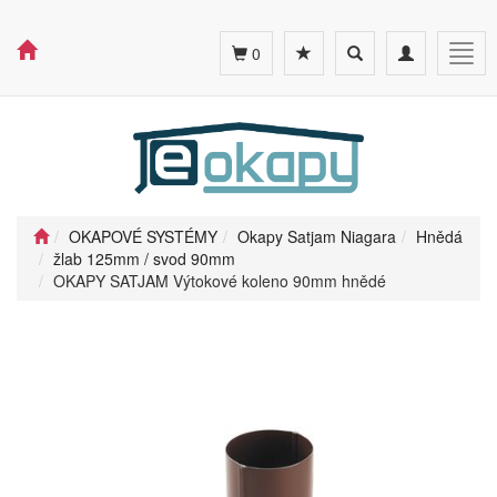
Toggle
Toggle
Togg
0
search
navigation
navig
OKAPOVÉ SYSTÉMY
Okapy Satjam Niagara
Hnědá
žlab 125mm / svod 90mm
OKAPY SATJAM Výtokové koleno 90mm hnědé