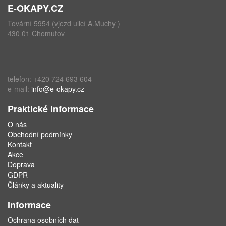
E-OKAPY.CZ
Tovární 5954 (vjezd ulicí A.Muchy )
430 01 Chomutov
telefon: +420 724 693 604
e-mail:
info@e-okapy.cz
Praktické informace
O nás
Obchodní podmínky
Kontakt
Akce
Doprava
GDPR
Články a aktuality
Informace
Ochrana osobních dat