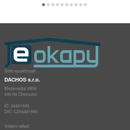
Sídlo společnosti:
DACHOS s.r.o.
Březenecká 4808,
430 04 Chomutov
IČ: 04481895
DIČ: CZ04481895
Výdejní sklad: