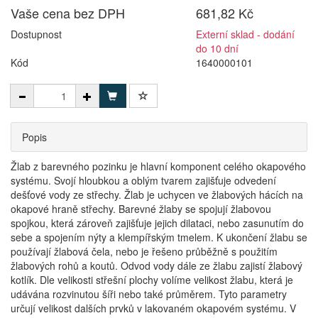
Vaše cena bez DPH
681,82 Kč
Dostupnost
Externí sklad - dodání
do 10 dní
Kód
1640000101
Popis
Žlab z barevného pozinku je hlavní komponent celého okapového
systému. Svojí hloubkou a oblým tvarem zajišťuje odvedení
dešťové vody ze střechy. Žlab je uchycen ve žlabových hácích na
okapové hraně střechy. Barevné žlaby se spojují žlabovou
spojkou, která zároveň zajišťuje jejich dilataci, nebo zasunutím do
sebe a spojením nýty a klempířským tmelem. K ukončení žlabu se
používají žlabová čela, nebo je řešeno průběžně s použitím
žlabových rohů a koutů. Odvod vody dále ze žlabu zajistí žlabový
kotlík. Dle velikosti střešní plochy volíme velikost žlabu, která je
udávána rozvinutou šíři nebo také průměrem. Tyto parametry
určují velikost dalších prvků v lakovaném okapovém systému. V