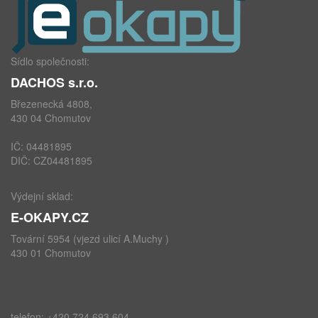
Sídlo společnosti:
DACHOS s.r.o.
Březenecká 4808,
430 04 Chomutov
IČ: 04481895
DIČ: CZ04481895
Výdejní sklad:
E-OKAPY.CZ
Tovární 5954 (vjezd ulicí A.Muchy )
430 01 Chomutov
telefon: +420 724 693 604