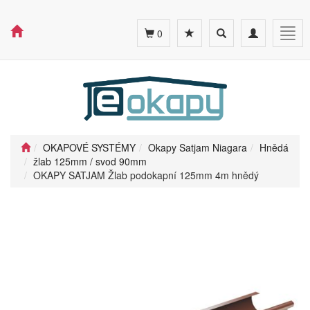
Toggle
Toggle
Togg
0
search
navigation
navig
OKAPOVÉ SYSTÉMY
Okapy Satjam Niagara
Hnědá
žlab 125mm / svod 90mm
OKAPY SATJAM Žlab podokapní 125mm 4m hnědý