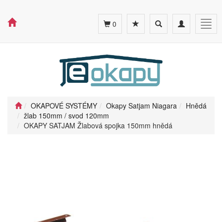
Toggle
Toggle
Togg
0
search
navigation
navig
OKAPOVÉ SYSTÉMY
Okapy Satjam Niagara
Hnědá
žlab 150mm / svod 120mm
OKAPY SATJAM Žlabová spojka 150mm hnědá