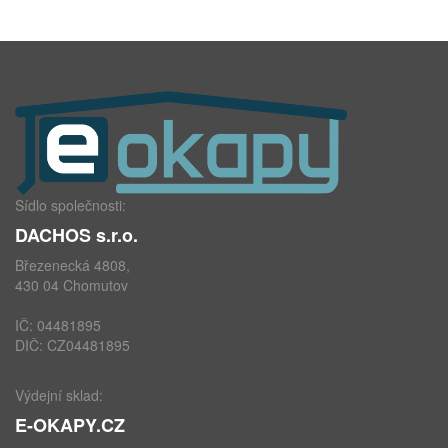
Sídlo společnosti:
DACHOS s.r.o.
Březenecká 4808,
430 04 Chomutov
IČ: 04481895
DIČ: CZ04481895
Výdejní sklad:
E-OKAPY.CZ