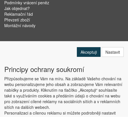
Podmínky vrácení peněz
Jak objednat?
Reklamační řád
Převzetí zboží
Montážní návody
Akceptuji
Nastavit
Principy ochrany soukromí
Přizpůsobujeme se Vám na míru. Na základě Vašeho chování na
webu personalizujeme jeho obsah a zobrazujeme Vám relevantní
nabídky a produkty. Kliknutím na tlačítko „Akceptuji“ souhlasíte
Copyright © ABRA Software a.s. 2019
také s využíváním cookies a předáním údajů o chování na webu
pro zobrazení cílené reklamy na sociálních sítích a v reklamních
sítích na dalších webech.
Personalizaci a cílenou reklamu si můžete podrobněji nastavit
nebo kdykoli vypnout po kliknutí na tlačítko „Nastavit“.