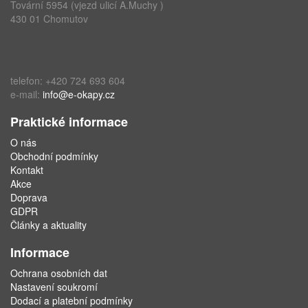
Tovární 5954 (vjezd ulicí A.Muchy )
430 01 Chomutov
telefon: +420 724 693 604
e-mail:
info@e-okapy.cz
Praktické informace
O nás
Obchodní podmínky
Kontakt
Akce
Doprava
GDPR
Články a aktuality
Informace
Ochrana osobních dat
Nastavení soukromí
Dodací a platební podmínky