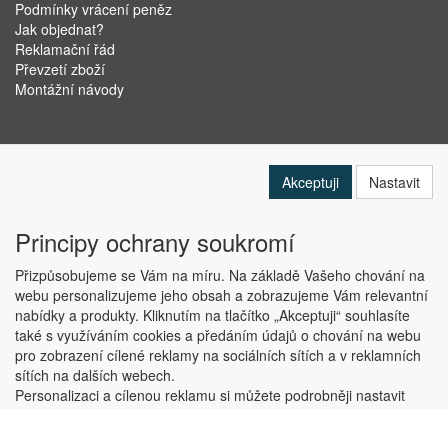
Podmínky vrácení peněz
Jak objednat?
Reklamační řád
Převzetí zboží
Montážní návody
Akceptuji
Nastavit
Principy ochrany soukromí
Přizpůsobujeme se Vám na míru. Na základě Vašeho chování na
webu personalizujeme jeho obsah a zobrazujeme Vám relevantní
nabídky a produkty. Kliknutím na tlačítko „Akceptuji“ souhlasíte
Copyright © ABRA Software a.s. 2019
také s využíváním cookies a předáním údajů o chování na webu
pro zobrazení cílené reklamy na sociálních sítích a v reklamních
sítích na dalších webech.
Personalizaci a cílenou reklamu si můžete podrobněji nastavit
nebo kdykoli vypnout po kliknutí na tlačítko „Nastavit“.