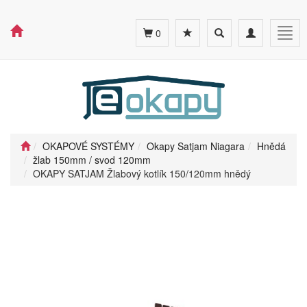
Toggle
Toggle
Togg
0
search
navigation
navig
OKAPOVÉ SYSTÉMY
Okapy Satjam Niagara
Hnědá
žlab 150mm / svod 120mm
OKAPY SATJAM Žlabový kotlík 150/120mm hnědý