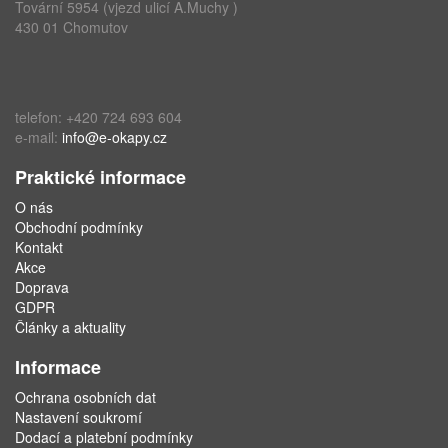
Tovární 5954 (vjezd ulicí A.Muchy )
430 01 Chomutov
telefon: +420 724 693 604
e-mail:
info@e-okapy.cz
Praktické informace
O nás
Obchodní podmínky
Kontakt
Akce
Doprava
GDPR
Články a aktuality
Informace
Ochrana osobních dat
Nastavení soukromí
Dodací a platební podmínky