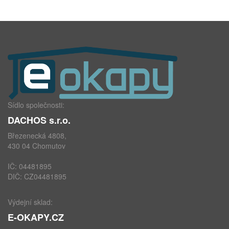
Sídlo společnosti:
DACHOS s.r.o.
Březenecká 4808,
430 04 Chomutov
IČ: 04481895
DIČ: CZ04481895
Výdejní sklad:
E-OKAPY.CZ