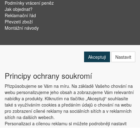
Podmínky vrácení peněz
Jak objednat?
Reklamační řád
Převzetí zboží
Montážní návody
Akceptuji
Nastavit
Principy ochrany soukromí
Přizpůsobujeme se Vám na míru. Na základě Vašeho chování na
webu personalizujeme jeho obsah a zobrazujeme Vám relevantní
nabídky a produkty. Kliknutím na tlačítko „Akceptuji“ souhlasíte
Copyright © ABRA Software a.s. 2019
také s využíváním cookies a předáním údajů o chování na webu
pro zobrazení cílené reklamy na sociálních sítích a v reklamních
sítích na dalších webech.
Personalizaci a cílenou reklamu si můžete podrobněji nastavit
nebo kdykoli vypnout po kliknutí na tlačítko „Nastavit“.