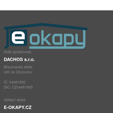
Sídlo společnosti:
DACHOS s.r.o.
Březenecká 4808,
430 04 Chomutov
IČ: 04481895
DIČ: CZ04481895
Výdejní sklad:
E-OKAPY.CZ