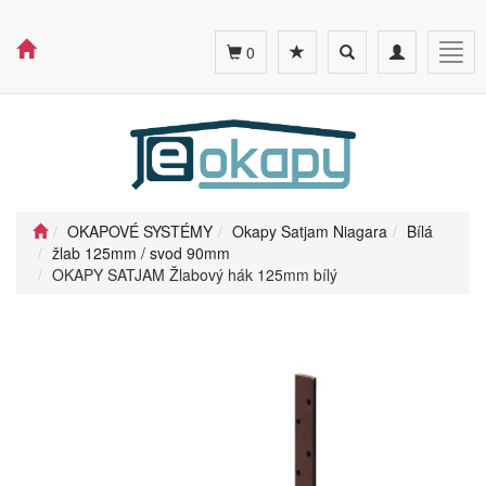
Toggle
Toggle
Togg
0
search
navigation
navig
OKAPOVÉ SYSTÉMY
Okapy Satjam Niagara
Bílá
žlab 125mm / svod 90mm
OKAPY SATJAM Žlabový hák 125mm bílý