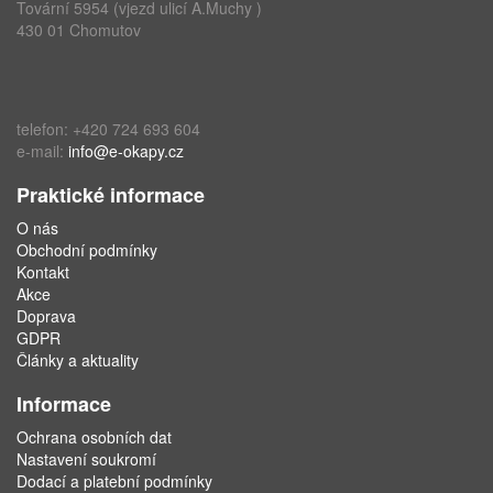
Tovární 5954 (vjezd ulicí A.Muchy )
430 01 Chomutov
telefon: +420 724 693 604
e-mail:
info@e-okapy.cz
Praktické informace
O nás
Obchodní podmínky
Kontakt
Akce
Doprava
GDPR
Články a aktuality
Informace
Ochrana osobních dat
Nastavení soukromí
Dodací a platební podmínky