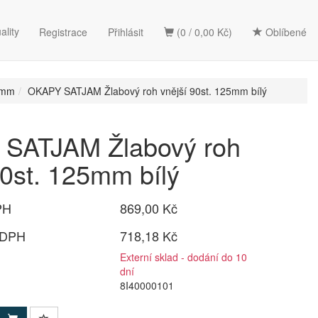
ality
Registrace
Přihlásit
(0 / 0,00 Kč)
Oblíbené
0mm
OKAPY SATJAM Žlabový roh vnější 90st. 125mm bílý
SATJAM Žlabový roh
90st. 125mm bílý
PH
869,00 Kč
 DPH
718,18 Kč
Externí sklad - dodání do 10
dní
8I40000101