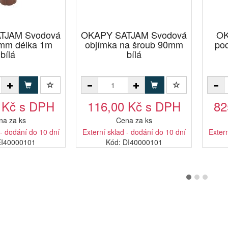
TJAM Svodová
OKAPY SATJAM Svodová
OK
0mm délka 1m
objímka na šroub 90mm
po
bílá
bílá
 Kč s DPH
116,00 Kč s DPH
82
na za ks
Cena za ks
 - dodání do 10 dní
Externí sklad - dodání do 10 dní
Extern
EI40000101
Kód: DI40000101