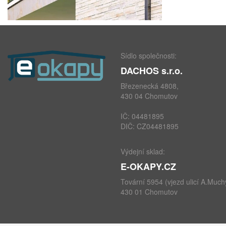
Sídlo společnosti:
DACHOS s.r.o.
Březenecká 4808,
430 04 Chomutov
IČ: 04481895
DIČ: CZ04481895
Výdejní sklad:
E-OKAPY.CZ
Tovární 5954 (vjezd ulicí A.Much
430 01 Chomutov