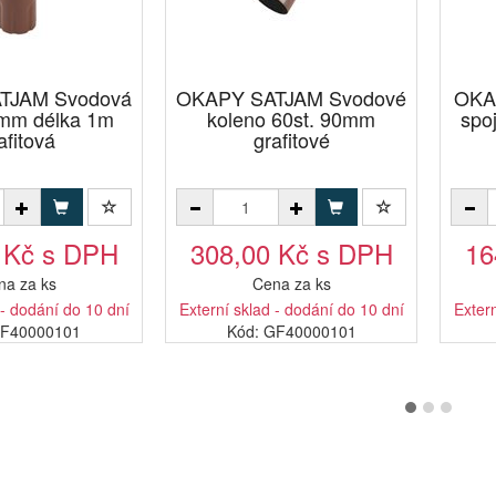
TJAM Svodová
OKAPY SATJAM Svodové
OKA
0mm délka 1m
koleno 60st. 90mm
spo
afitová
grafitové
 Kč s DPH
308,00 Kč s DPH
16
na za ks
Cena za ks
 - dodání do 10 dní
Externí sklad - dodání do 10 dní
Extern
EF40000101
Kód: GF40000101