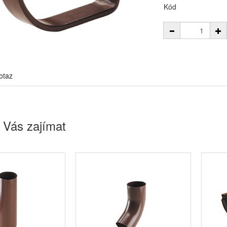
Kód
otaz
 Vás zajímat