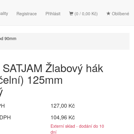
ality
Registrace
Přihlásit
(0 / 0,00 Kč)
Oblíbené
vod 90mm
SATJAM Žlabový hák
čelní) 125mm
ý
PH
127,00 Kč
 DPH
104,96 Kč
Externí sklad - dodání do 10
dní