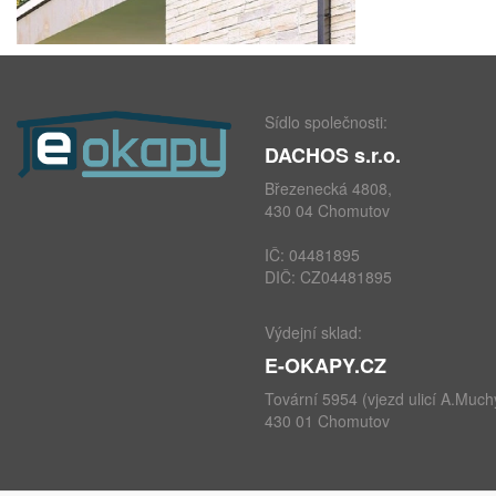
Sídlo společnosti:
DACHOS s.r.o.
Březenecká 4808,
430 04 Chomutov
IČ: 04481895
DIČ: CZ04481895
Výdejní sklad:
E-OKAPY.CZ
Tovární 5954 (vjezd ulicí A.Much
430 01 Chomutov