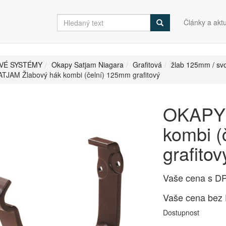
Články a aktu
VÉ SYSTÉMY
Okapy Satjam Niagara
Grafitová
žlab 125mm / s
JAM Žlabový hák kombi (čelní) 125mm grafitový
OKAPY 
kombi (
grafitov
Vaše cena s D
Vaše cena bez
Dostupnost