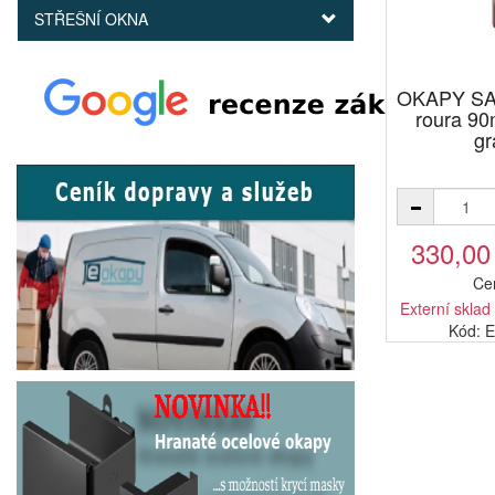
STŘEŠNÍ OKNA
OKAPY SA
roura 9
gr
330,00
Ce
Externí sklad
Kód: 