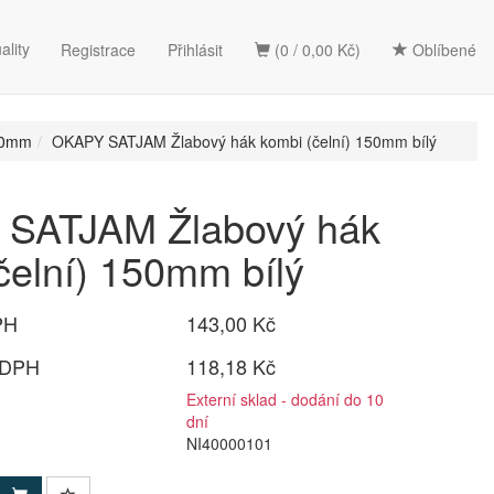
ality
Registrace
Přihlásit
(0 / 0,00 Kč)
Oblíbené
20mm
OKAPY SATJAM Žlabový hák kombi (čelní) 150mm bílý
SATJAM Žlabový hák
čelní) 150mm bílý
PH
143,00 Kč
 DPH
118,18 Kč
Externí sklad - dodání do 10
dní
NI40000101