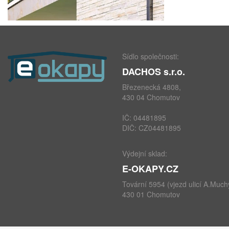
Sídlo společnosti:
DACHOS s.r.o.
Březenecká 4808,
430 04 Chomutov
IČ: 04481895
DIČ: CZ04481895
Výdejní sklad:
E-OKAPY.CZ
Tovární 5954 (vjezd ulicí A.Much
430 01 Chomutov