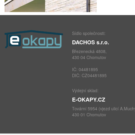
Sídlo společnosti:
DACHOS s.r.o.
Březenecká 4808,
430 04 Chomutov
IČ: 04481895
DIČ: CZ04481895
Výdejní sklad:
E-OKAPY.CZ
Tovární 5954 (vjezd ulicí A.Much
430 01 Chomutov