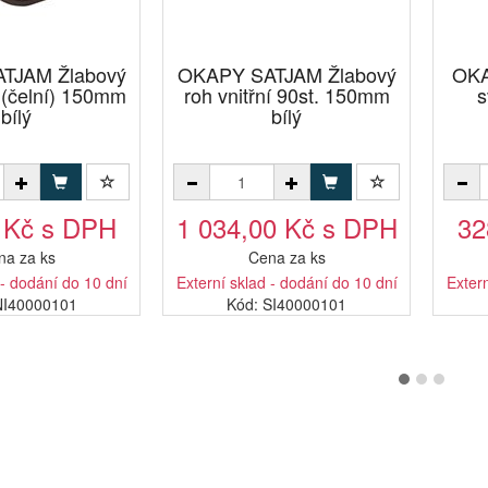
TJAM Žlabový
OKAPY SATJAM Žlabový
OKA
 (čelní) 150mm
roh vnitřní 90st. 150mm
s
bílý
bílý
 Kč s DPH
1 034,00 Kč s DPH
32
na za ks
Cena za ks
 - dodání do 10 dní
Externí sklad - dodání do 10 dní
Extern
NI40000101
Kód: SI40000101