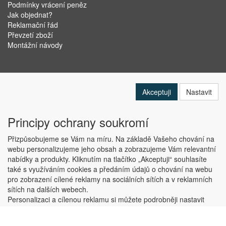
Podmínky vrácení peněz
Jak objednat?
Reklamační řád
Převzetí zboží
Montážní návody
Akceptuji
Nastavit
Principy ochrany soukromí
Přizpůsobujeme se Vám na míru. Na základě Vašeho chování na
webu personalizujeme jeho obsah a zobrazujeme Vám relevantní
nabídky a produkty. Kliknutím na tlačítko „Akceptuji“ souhlasíte
Copyright © ABRA Software a.s. 2019
také s využíváním cookies a předáním údajů o chování na webu
pro zobrazení cílené reklamy na sociálních sítích a v reklamních
sítích na dalších webech.
Personalizaci a cílenou reklamu si můžete podrobněji nastavit
nebo kdykoli vypnout po kliknutí na tlačítko „Nastavit“.