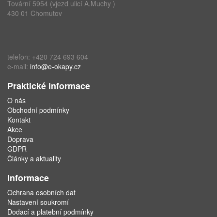
Tovární 5954 (vjezd ulicí A.Muchy )
430 01 Chomutov
telefon: +420 724 693 604
e-mail:
info@e-okapy.cz
Praktické informace
O nás
Obchodní podmínky
Kontakt
Akce
Doprava
GDPR
Články a aktuality
Informace
Ochrana osobních dat
Nastavení soukromí
Dodací a platební podmínky