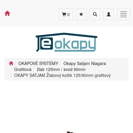
Toggle
Toggle
Togg
0
search
navigation
navig
OKAPOVÉ SYSTÉMY
Okapy Satjam Niagara
Grafitová
žlab 125mm / svod 90mm
OKAPY SATJAM Žlabový kotlík 125/90mm grafitový