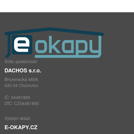
Sídlo společnosti:
DACHOS s.r.o.
Březenecká 4808,
430 04 Chomutov
IČ: 04481895
DIČ: CZ04481895
Výdejní sklad:
E-OKAPY.CZ