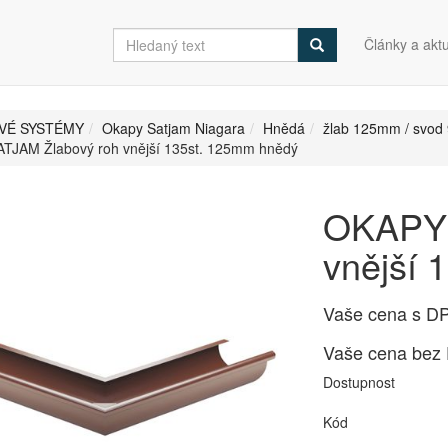
Články a aktu
VÉ SYSTÉMY
Okapy Satjam Niagara
Hnědá
žlab 125mm / svo
TJAM Žlabový roh vnější 135st. 125mm hnědý
OKAPY 
vnější 
Vaše cena s D
Vaše cena bez
Dostupnost
Kód