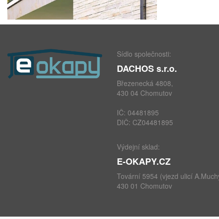
Sídlo společnosti:
DACHOS s.r.o.
Březenecká 4808,
430 04 Chomutov
IČ: 04481895
DIČ: CZ04481895
Výdejní sklad:
E-OKAPY.CZ
Tovární 5954 (vjezd ulicí A.Much
430 01 Chomutov