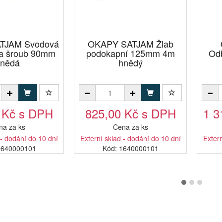
TJAM Svodová
OKAPY SATJAM Žlab
na šroub 90mm
podokapní 125mm 4m
Od
nědá
hnědý
 Kč s DPH
825,00 Kč s DPH
1 3
na za ks
Cena za ks
 - dodání do 10 dní
Externí sklad - dodání do 10 dní
Extern
D640000101
Kód: 1640000101