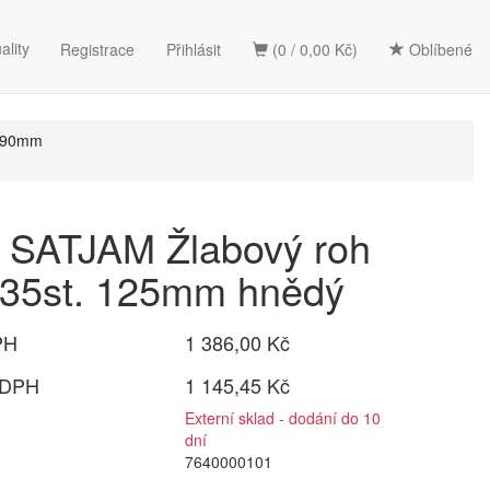
ality
Registrace
Přihlásit
(0 / 0,00 Kč)
Oblíbené
d 90mm
SATJAM Žlabový roh
135st. 125mm hnědý
PH
1 386,00 Kč
 DPH
1 145,45 Kč
Externí sklad - dodání do 10
dní
7640000101