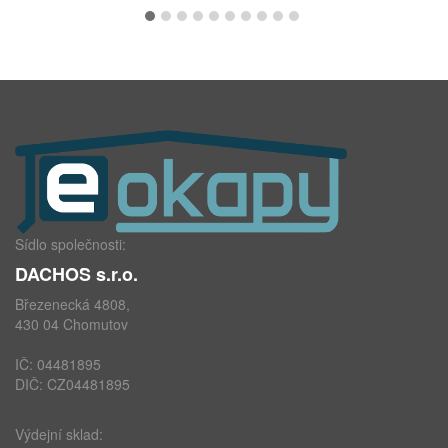
Sídlo společnosti:
DACHOS s.r.o.
Březenecká 4808,
430 04 Chomutov
IČ: 04481895
DIČ: CZ04481895
Výdejní sklad: