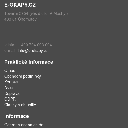
E-OKAPY.CZ
Tovární 5954 (vjezd ulicí A.Muchy )
430 01 Chomutov
telefon: +420 724 693 604
e-mail:
info@e-okapy.cz
Praktické informace
O nás
Obchodní podmínky
Kontakt
Akce
Doprava
GDPR
Články a aktuality
Informace
Ochrana osobních dat