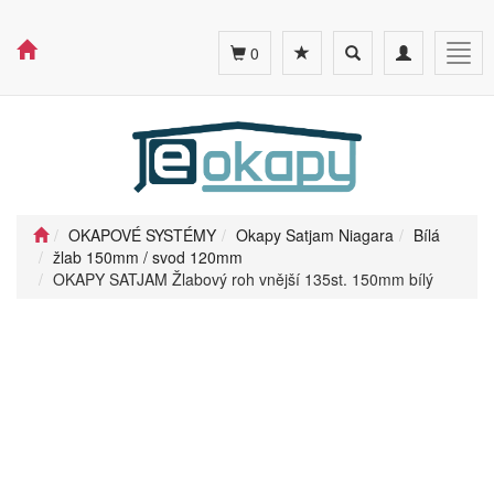
Toggle
Toggle
Togg
0
search
navigation
navig
OKAPOVÉ SYSTÉMY
Okapy Satjam Niagara
Bílá
žlab 150mm / svod 120mm
OKAPY SATJAM Žlabový roh vnější 135st. 150mm bílý