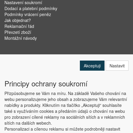
Nastavení soukromí
Dodací a platební podmínky
Podmínky vrácení peněz
Jak objednat?
Reklamační řád
Převzetí zboží
Montážní návody
Akceptuji
Nastavit
Principy ochrany soukromí
Přizpůsobujeme se Vám na míru. Na základě Vašeho chování na
webu personalizujeme jeho obsah a zobrazujeme Vám relevantní
nabídky a produkty. Kliknutím na tlačítko „Akceptuji“ souhlasíte
Copyright © ABRA Software a.s. 2019
také s využíváním cookies a předáním údajů o chování na webu
pro zobrazení cílené reklamy na sociálních sítích a v reklamních
sítích na dalších webech.
Personalizaci a cílenou reklamu si můžete podrobněji nastavit