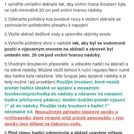
1.vyměřte umístění sběrače tak, aby vrchní hrana šroubení byla
ve výši minimálně 20 cm pod vrchní hranou nádoby
2.Odstraňte potřebný kus svodové roury k vložení sběrače se
zachováním potřebného přesahu k napojení
3.Vložte sběrač dešťové vody a upevněte objímky svodu
4.Vytvořte potřebný otvor v nádobě
tak, aby byl ve vodorovné
pozici s výpustným otvorem na sběrači a zároveň byl
umístěn min. 20 cm pod vrchní hranou nádoby.
5.Vhodným šroubením připevněte a utěsněte hadici na sběrači a
na stěně nádoby. Můžete vložit kohout k ruční regulaci.Není nutné
aby hadice byla natažená. Vše funguje jako spojené nádoby a je
tedy možné i její prověšení.
Použijte šroubení, které nezúží
průměr hadice ideálně ve spojení s mosazným
šroubením(průchodka do nádoby a nástavec na nasazení
hadice přichycený páskou). Ideální dodržet průměr výpusti
1" až do nádoby. Použijte tedy šroubení a hadici 1"
minimálně 3/4.
Nepoužívejte zahradní plastové spojky a
rychlospojky, které výrazně sníží průtok samospádu = tyto
spojky jsou dělané na tlakovou vodu.
6.
Před zimou hadici odmontujte a sběrač uzavřete víčkem