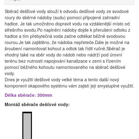
Sběrač dešťové vody slouží k odvodu dešťové vody ze svodové
roury do sběrné nádoby (sudu) pomocí připojené zahradní
hadice. Je tak umožněno dopravit vodu na vzdálenější místo od
střešního svodu.Po naplnění nádoby dojde k přerušení odtoku z
hadice a tím přebytečná voda začne odtékat běžně svodovou
rourou.Je tak zajištěno, že nádoba nepřeteče.Dále je možné na
šroubení namontovat kohout a odtok tak řídit ručně.Sběrač je
vhodný také na sběr vody do nádob nebo nádrží pod úrovní
terénu bez nutnosti napojování kanalizace v zemi s řízením
pomocí běžného kohoutu namontovaného na sběrač dešťové
vody.
Dnes je využití dešťové vody velké téma a tento další nový
komponent okapového systému vám zajistí její smysluplné využití.
Délka sběrače: 300mm
Montáž sběrače dešťové vody: