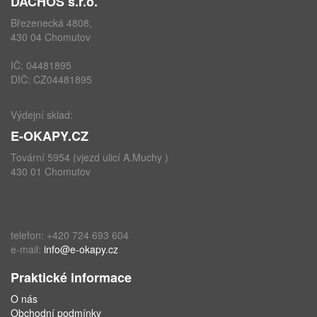
DACHOS s.r.o.
Březenecká 4808,
430 04 Chomutov
IČ: 04481895
DIČ: CZ04481895
Výdejní sklad:
E-OKAPY.CZ
Tovární 5954 (vjezd ulicí A.Muchy )
430 01 Chomutov
telefon: +420 724 693 604
e-mail:
info@e-okapy.cz
Praktické informace
O nás
Obchodní podmínky