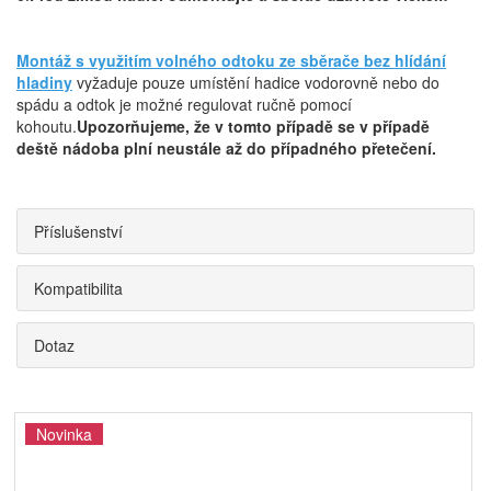
Montáž s využitím volného odtoku ze sběrače bez hlídání
hladiny
vyžaduje pouze umístění hadice vodorovně nebo do
spádu a odtok je možné regulovat ručně pomocí
kohoutu.
Upozorňujeme, že v tomto případě se v případě
deště nádoba plní neustále až do případného přetečení.
Příslušenství
Kompatibilita
Dotaz
Novinka