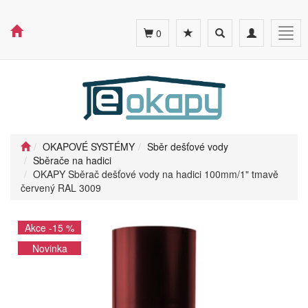
Toggle
Toggle
Togg
0
search
navigation
navig
OKAPOVÉ SYSTÉMY
Sběr dešťové vody
Sběrače na hadici
OKAPY Sběrač dešťové vody na hadici 100mm/1" tmavě
červený RAL 3009
Akce -15 %
Novinka