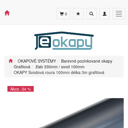
Toggle
Toggle
Togg
0
search
navigation
navig
OKAPOVÉ SYSTÉMY
Barevné pozinkované okapy
Grafitová
žlab 330mm / svod 100mm
OKAPY Svodová roura 100mm délka 3m grafitová
Akce -34 %