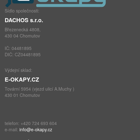
Sídlo společnosti:
DACHOS s.r.o.
Březenecká 4808,
430 04 Chomutov
IČ: 04481895
DIČ: CZ04481895
Výdejní sklad:
E-OKAPY.CZ
Tovární 5954 (vjezd ulicí A.Muchy )
430 01 Chomutov
telefon: +420 724 693 604
e-mail:
info@e-okapy.cz