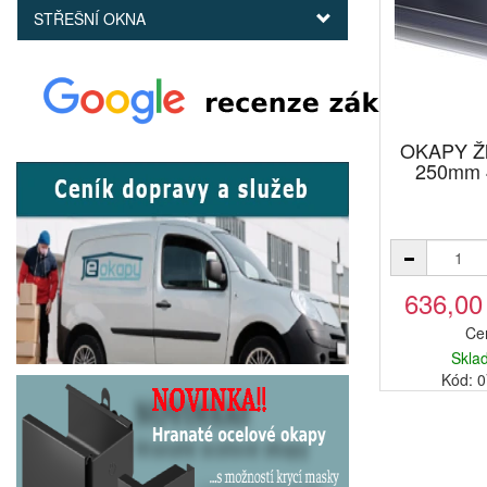
STŘEŠNÍ OKNA
OKAPY Žl
250mm 4
636,00
Ce
Skla
Kód: 