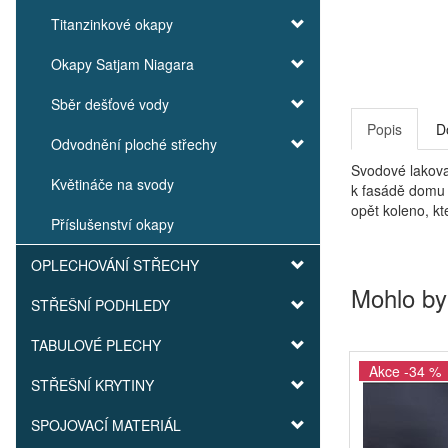
Titanzinkové okapy
Okapy Satjam Niagara
Sběr dešťové vody
Popis
D
Odvodnění ploché střechy
Svodové lakova
Květináče na svody
k fasádě domu 
opět koleno, kt
Příslušenství okapy
OPLECHOVÁNÍ STŘECHY
Mohlo by
STŘEŠNÍ PODHLEDY
TABULOVÉ PLECHY
Akce -34 %
STŘEŠNÍ KRYTINY
SPOJOVACÍ MATERIÁL