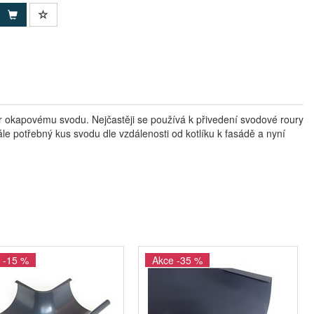
 okapovému svodu. Nejčastěji se používá k přivedení svodové roury
e potřebný kus svodu dle vzdálenosti od kotlíku k fasádě a nyní
 -15 %
Akce -35 %