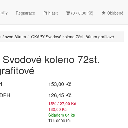
ality
Registrace
Přihlásit
(0 / 0,00 Kč)
Oblíbené
m / svod 80mm
OKAPY Svodové koleno 72st. 80mm grafitové
Svodové koleno 72st.
afitové
PH
153,00 Kč
 DPH
126,45 Kč
15% / 27,00 Kč
180,00 Kč
Skladem 84 ks
TU10000101