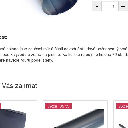
otaz
né koleno jako součást svislé části odvodnění udává požadovaný směr
nebo k vývodu u země na plochu. Ke kotlíku napojíme koleno 72 st., dál
eré navede rouru podél stěny.
 Vás zajímat
Akce -35 %
Akce