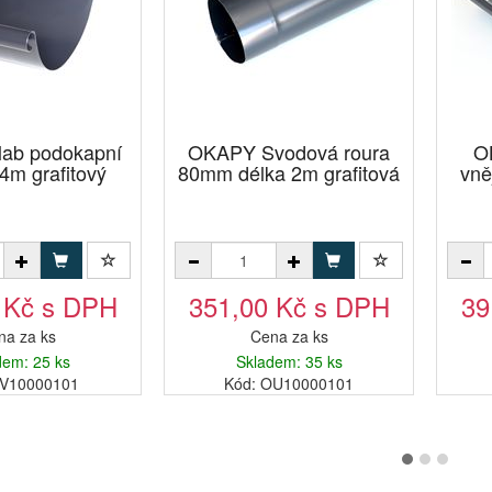
ab podokapní
OKAPY Svodová roura
O
m grafitový
80mm délka 2m grafitová
vně
 Kč s DPH
351,00 Kč s DPH
39
na za ks
Cena za ks
dem: 25 ks
Skladem: 35 ks
0V10000101
Kód: OU10000101