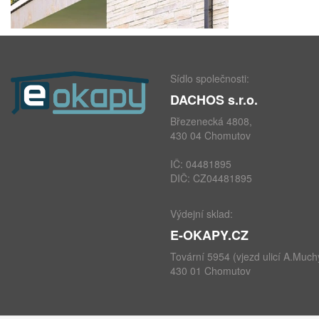
Sídlo společnosti:
DACHOS s.r.o.
Březenecká 4808,
430 04 Chomutov
IČ: 04481895
DIČ: CZ04481895
Výdejní sklad:
E-OKAPY.CZ
Tovární 5954 (vjezd ulicí A.Much
430 01 Chomutov