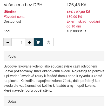
Vaše cena bez DPH
126,45 Kč
Ušetříte
15% / 27,00 Kč
Původní cena
180,00 Kč
Dostupnost
Externí sklad - dodání
do 10 dní
Kód
XQ10000101
Popis
Svodové lakované koleno jako součást svislé části odvodnění
udává požadovaný směr okapovému svodu. Nejčastěji se používá
k přivedení svodové roury k fasádě domu nebo k vývodu u země
na plochu. Ke kotlíku napojíme koleno 72 st., dále potřebný kus
svodu dle vzdálenosti od kotlíku k fasádě a nyní opět koleno,
které navede rouru podél stěny.
Dotaz