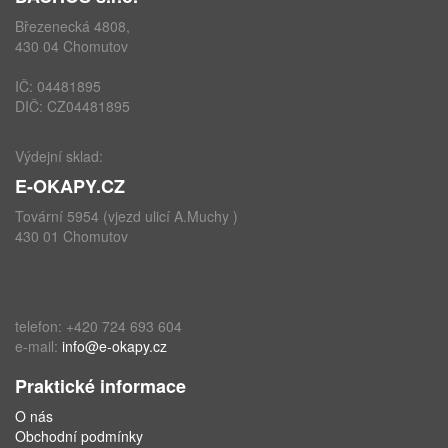
Březenecká 4808,
430 04 Chomutov
IČ: 04481895
DIČ: CZ04481895
Výdejní sklad:
E-OKAPY.CZ
Tovární 5954 (vjezd ulicí A.Muchy )
430 01 Chomutov
telefon: +420 724 693 604
e-mail:
info@e-okapy.cz
Praktické informace
O nás
Obchodní podmínky