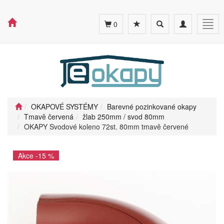
Toggle
Toggle
Togg
0
search
navigation
navig
OKAPOVÉ SYSTÉMY
Barevné pozinkované okapy
Tmavě červená
žlab 250mm / svod 80mm
OKAPY Svodové koleno 72st. 80mm tmavě červené
Akce -15 %