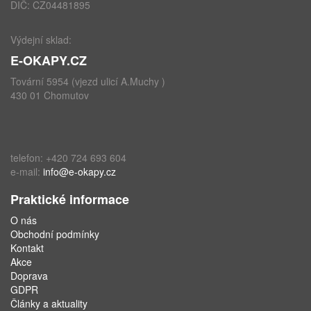
DIČ: CZ04481895
Výdejní sklad:
E-OKAPY.CZ
Tovární 5954 (vjezd ulicí A.Muchy )
430 01 Chomutov
telefon: +420 724 693 604
e-mail:
info@e-okapy.cz
Praktické informace
O nás
Obchodní podmínky
Kontakt
Akce
Doprava
GDPR
Články a aktuality