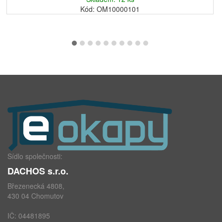
Kód: OM10000101
Sídlo společnosti:
DACHOS s.r.o.
Březenecká 4808,
430 04 Chomutov
IČ: 04481895