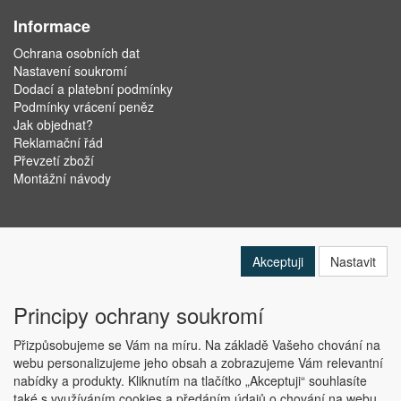
Informace
Ochrana osobních dat
Nastavení soukromí
Dodací a platební podmínky
Podmínky vrácení peněz
Jak objednat?
Reklamační řád
Převzetí zboží
Montážní návody
Akceptuji
Nastavit
Principy ochrany soukromí
Přizpůsobujeme se Vám na míru. Na základě Vašeho chování na
webu personalizujeme jeho obsah a zobrazujeme Vám relevantní
nabídky a produkty. Kliknutím na tlačítko „Akceptuji“ souhlasíte
Copyright © ABRA Software a.s. 2019
také s využíváním cookies a předáním údajů o chování na webu