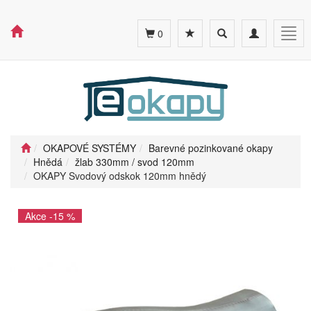
Toggle
Toggle
Togg
0
search
navigation
navig
OKAPOVÉ SYSTÉMY
Barevné pozinkované okapy
Hnědá
žlab 330mm / svod 120mm
OKAPY Svodový odskok 120mm hnědý
Akce -15 %