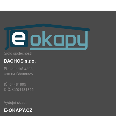
Sídlo společnosti:
DACHOS s.r.o.
Březenecká 4808,
430 04 Chomutov
IČ: 04481895
DIČ: CZ04481895
Výdejní sklad:
E-OKAPY.CZ