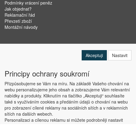
Podmínky vrácení peněz
Jak objednat?
Reklamační řád
Převzetí zboží
Montážní návody
Akceptuji
Nastavit
Principy ochrany soukromí
Přizpůsobujeme se Vám na míru. Na základě Vašeho chování na
webu personalizujeme jeho obsah a zobrazujeme Vám relevantní
nabídky a produkty. Kliknutím na tlačítko „Akceptuji“ souhlasíte
Copyright © ABRA Software a.s. 2019
také s využíváním cookies a předáním údajů o chování na webu
pro zobrazení cílené reklamy na sociálních sítích a v reklamních
sítích na dalších webech.
Personalizaci a cílenou reklamu si můžete podrobněji nastavit
nebo kdykoli vypnout po kliknutí na tlačítko „Nastavit“.