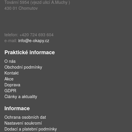
Tovární 5954 (vjezd ulicí A.Muchy )
430 01 Chomutov
telefon: +420 724 693 604
e-mail:
info@e-okapy.cz
Praktické informace
O nás
Obchodní podmínky
Kontakt
Akce
Doprava
GDPR
Články a aktuality
Informace
Ochrana osobních dat
Nastavení soukromí
Dodací a platební podmínky