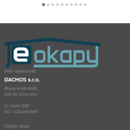
Sídlo společnosti:
DACHOS s.r.o.
Březenecká 4808,
430 04 Chomutov
IČ: 04481895
DIČ: CZ04481895
Výdejní sklad: