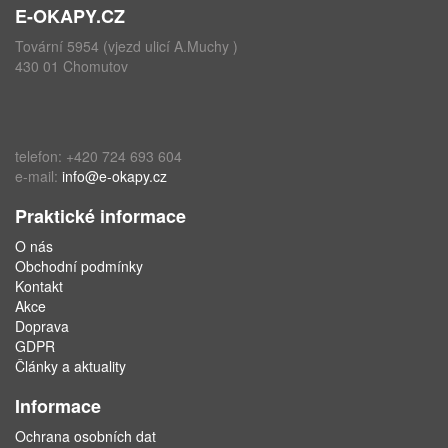
E-OKAPY.CZ
Tovární 5954 (vjezd ulicí A.Muchy )
430 01 Chomutov
telefon: +420 724 693 604
e-mail:
info@e-okapy.cz
Praktické informace
O nás
Obchodní podmínky
Kontakt
Akce
Doprava
GDPR
Články a aktuality
Informace
Ochrana osobních dat