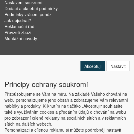
Nastavení soukromí
Dodací a platební podmínky
Podmínky vrácení peněz
Jak objednat?
Reklamační řád
Převzetí zboží
Montážní návody
Akceptuji
Nastavit
Principy ochrany soukromí
Přizpůsobujeme se Vám na míru. Na základě Vašeho chování na
webu personalizujeme jeho obsah a zobrazujeme Vám relevantní
nabídky a produkty. Kliknutím na tlačítko „Akceptuji“ souhlasíte
Copyright © ABRA Software a.s. 2019
také s využíváním cookies a předáním údajů o chování na webu
pro zobrazení cílené reklamy na sociálních sítích a v reklamních
sítích na dalších webech.
Personalizaci a cílenou reklamu si můžete podrobněji nastavit