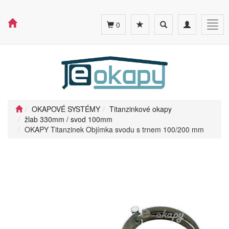
Toggle
Toggle
Togg
0
search
navigation
navig
OKAPOVÉ SYSTÉMY
Titanzinkové okapy
žlab 330mm / svod 100mm
OKAPY Titanzinek Objímka svodu s trnem 100/200 mm