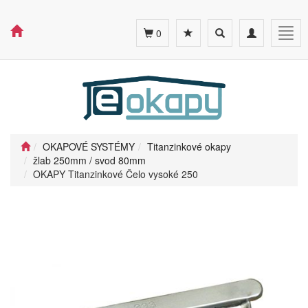
Toggle
Toggle
Togg
0
search
navigation
navig
OKAPOVÉ SYSTÉMY
Titanzinkové okapy
žlab 250mm / svod 80mm
OKAPY Titanzinkové Čelo vysoké 250