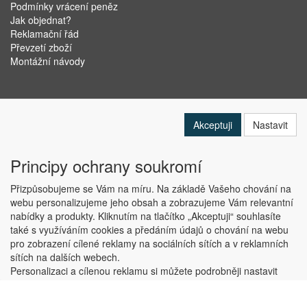
Podmínky vrácení peněz
Jak objednat?
Reklamační řád
Převzetí zboží
Montážní návody
Akceptuji
Nastavit
Principy ochrany soukromí
Přizpůsobujeme se Vám na míru. Na základě Vašeho chování na
webu personalizujeme jeho obsah a zobrazujeme Vám relevantní
nabídky a produkty. Kliknutím na tlačítko „Akceptuji“ souhlasíte
Copyright © ABRA Software a.s. 2019
také s využíváním cookies a předáním údajů o chování na webu
pro zobrazení cílené reklamy na sociálních sítích a v reklamních
sítích na dalších webech.
Personalizaci a cílenou reklamu si můžete podrobněji nastavit
nebo kdykoli vypnout po kliknutí na tlačítko „Nastavit“.