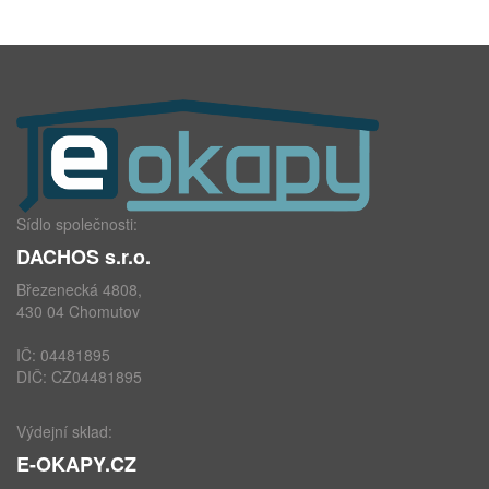
Sídlo společnosti:
DACHOS s.r.o.
Březenecká 4808,
430 04 Chomutov
IČ: 04481895
DIČ: CZ04481895
Výdejní sklad:
E-OKAPY.CZ