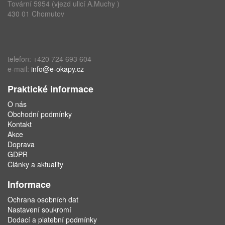
Tovární 5954 (vjezd ulicí A.Muchy )
430 01 Chomutov
telefon: +420 724 693 604
e-mail:
info@e-okapy.cz
Praktické informace
O nás
Obchodní podmínky
Kontakt
Akce
Doprava
GDPR
Články a aktuality
Informace
Ochrana osobních dat
Nastavení soukromí
Dodací a platební podmínky