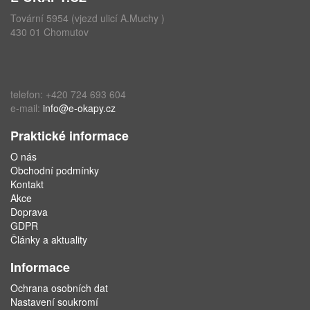
Tovární 5954 (vjezd ulicí A.Muchy )
430 01 Chomutov
telefon: +420 724 693 604
e-mail:
info@e-okapy.cz
Praktické informace
O nás
Obchodní podmínky
Kontakt
Akce
Doprava
GDPR
Články a aktuality
Informace
Ochrana osobních dat
Nastavení soukromí