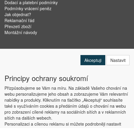
Dodací a platební podmínky
Podmínky vrácení peněz
Jak objednat?
Reklamační řád
Převzetí zboží
Montážní návody
Akceptuji
Nastavit
Principy ochrany soukromí
Přizpůsobujeme se Vám na míru. Na základě Vašeho chování na
webu personalizujeme jeho obsah a zobrazujeme Vám relevantní
nabídky a produkty. Kliknutím na tlačítko „Akceptuji“ souhlasíte
Copyright © ABRA Software a.s. 2019
také s využíváním cookies a předáním údajů o chování na webu
pro zobrazení cílené reklamy na sociálních sítích a v reklamních
sítích na dalších webech.
Personalizaci a cílenou reklamu si můžete podrobněji nastavit
nebo kdykoli vypnout po kliknutí na tlačítko „Nastavit“.