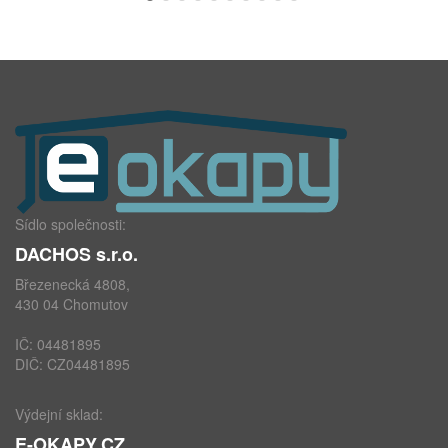
Sídlo společnosti:
DACHOS s.r.o.
Březenecká 4808,
430 04 Chomutov
IČ: 04481895
DIČ: CZ04481895
Výdejní sklad:
E-OKAPY.CZ