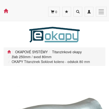
Toggle
Toggle
Togg
0
search
navigation
navig
OKAPOVÉ SYSTÉMY
Titanzinkové okapy
žlab 250mm / svod 80mm
OKAPY Titanzinek Soklové koleno - odskok 80 mm