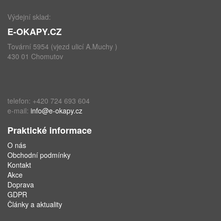
Výdejní sklad:
E-OKAPY.CZ
Tovární 5954 (vjezd ulicí A.Muchy )
430 01 Chomutov
telefon: +420 724 693 604
e-mail:
info@e-okapy.cz
Praktické informace
O nás
Obchodní podmínky
Kontakt
Akce
Doprava
GDPR
Články a aktuality