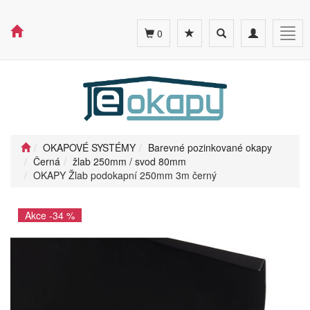
Toggle
Toggle
Togg
0
search
navigation
navig
OKAPOVÉ SYSTÉMY
Barevné pozinkované okapy
Černá
žlab 250mm / svod 80mm
OKAPY Žlab podokapní 250mm 3m černý
Akce -34 %