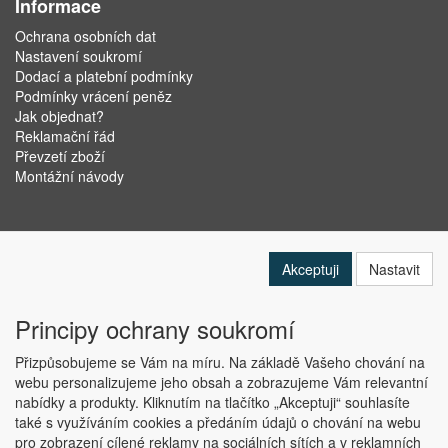
Informace
Ochrana osobních dat
Nastavení soukromí
Dodací a platební podmínky
Podmínky vrácení peněz
Jak objednat?
Reklamační řád
Převzetí zboží
Montážní návody
Akceptuji
Nastavit
Principy ochrany soukromí
Přizpůsobujeme se Vám na míru. Na základě Vašeho chování na
webu personalizujeme jeho obsah a zobrazujeme Vám relevantní
nabídky a produkty. Kliknutím na tlačítko „Akceptuji“ souhlasíte
Copyright © ABRA Software a.s. 2019
také s využíváním cookies a předáním údajů o chování na webu
pro zobrazení cílené reklamy na sociálních sítích a v reklamních