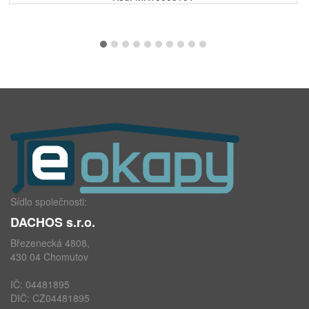
Sídlo společnosti:
DACHOS s.r.o.
Březenecká 4808,
430 04 Chomutov
IČ: 04481895
DIČ: CZ04481895